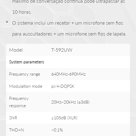
máximo de conversação contínua pode ultrapassar as
10 horas.
O sistema inclui um recetor + um microfone sem fios
para auscultadores + um microfone sem fios de lapela.
Model
T-592UW
System
parameter
s
Frequency range
640MHz-690MHz
Modulation mode
pi/4-DQPSK
Frequency
20Hz~20kHz (±3dB)
response
SNR
≥105dB (XLR)
THD+N
<0.1%