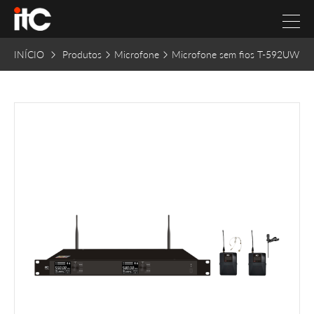
INÍCIO
Produtos
Microfone
Microfone sem fios T-592UW