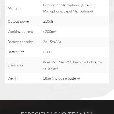
Condenser Microphone (Headset
Mic type
Microphone/Lapel Microphone)
Output power
≥10dBm
Working current
≤200mA
Battery capacity
2×1.5V(AA)
Battery life
>10H
86mm*65.3mm*23.8mm(excluding mic
Dimension
cartridge)
Weight
185g (including battery)