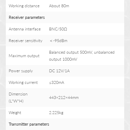
Working distance
About 80m
Receiver
parameter
s
Antenna interface
BNC/50Ω
Receiver sensitivity
＜-95dBm
Balanced output 500mV, unbalanced
Maximum output
output 1000mV
Power supply
DC 12V/1A
Working current
≤320mA
Dimension
443×212×44mm
(L*W*H)
Weight
2.225kg
Transmitter
parameter
s