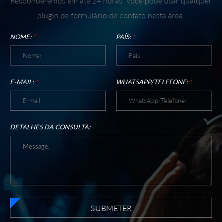
Responderemos em até 24 horas. Você pode usar qualquer
plugin de formulário de contato nesta área.
NOME:
*
PAÍS:
*
E-MAIL:
*
WHATSAPP/TELEFONE:
*
DETALHES DA CONSULTA:
SUBMETER