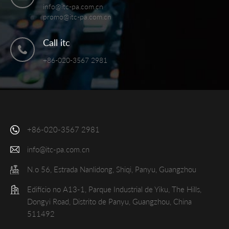
info@itc-pa.com.cn
promo@itc-pa.com.cn
Call itc
+86-020-3567 2981
+86-020-3567 2981
info@itc-pa.com.cn
N.o 56, Estrada Nanlidong, Shiqi, Panyu, Guangzhou
Edifício no A13-1, Parque Industrial de Yiku, The Hills,
Dongyi Road, Distrito de Panyu, Guangzhou, China
511492