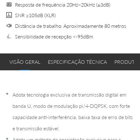
Resposta de frequência 20Hz~20kHz (±3dB)
SNR ≥105dB (XLR)
Distância de trabalho: Aproximadamente 80 metros
Sensibilidade de recepção <-95dBm
VISÃO GERAL
ESPECIFICAÇÃO TÉCNICA
PRODUTOS
Adota tecnologia exclusiva de transmissão digital em
banda U, modo de modulação pi/4-DQPSK, com forte
capacidade anti-interferência, baixa taxa de erro de bits
e transmissão estável.
Adota um método de encriptação exclusivo para a