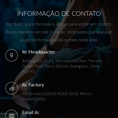
INFORMAÇÃO DE CONTATO
Por favor, use o formulário abaixo para entrar em contato.
Responderemos em até 24 horas. Você pode usar qualquer
plugin de formulário de contato nesta área.
itc Headquarter
Building NO. A13-1, Yiku Industrial Park, The Hills,
Dongyi Road, Panyu District, Guangzhou, China
511492
itc Factory
NO.56 NANLIDONG ROAD SHIQI PANYU
GUANGZHOU
Email itc