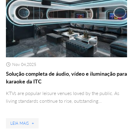
Nov 04,2025
Solução completa de áudio, vídeo e iluminação para
karaoke da ITC
KTVs are popular leisure venues loved by the public. As
living standards continue to rise, outstanding…
LEIA MAIS
+