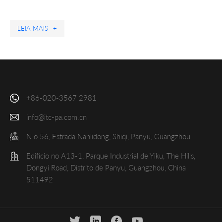
LEIA MAIS
+
+86-020-3567 2981
info@itc-pa.com.cn
N.o 56, Estrada Nanlidong, Shiqi, Panyu, Guangzhou
Edifício no A13-1, Parque Industrial de Yiku, The Hills,
Dongyi Road, Distrito de Panyu, Guangzhou, China
511492