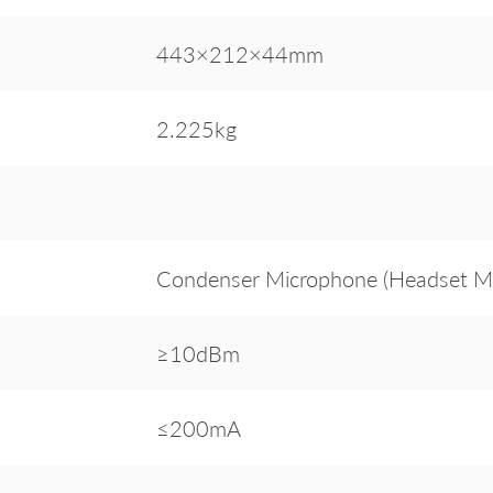
443×212×44mm
2.225kg
Condenser Microphone (Headset M
≥10dBm
≤200mA