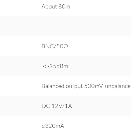
About 80m
BNC/50Ω
＜-95dBm
Balanced output 500mV, unbalanc
DC 12V/1A
≤320mA