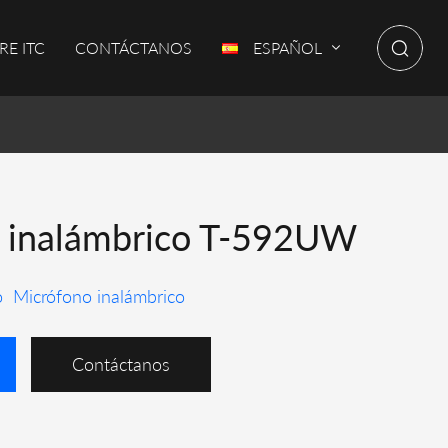
RE ITC
CONTÁCTANOS
ESPAÑOL
 inalámbrico T-592UW
o
Micrófono inalámbrico
Contáctanos