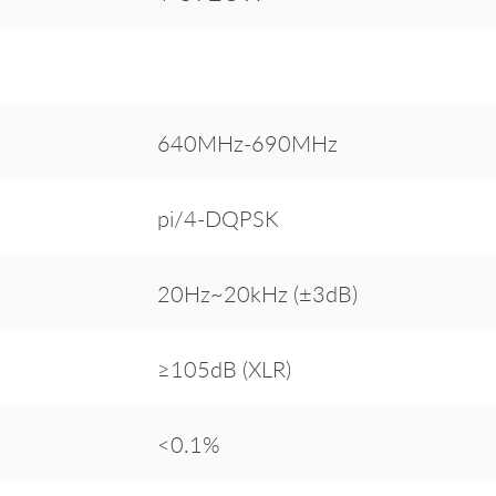
640MHz-690MHz
pi/4-DQPSK
20Hz~20kHz (±3dB)
≥105dB (XLR)
<0.1%