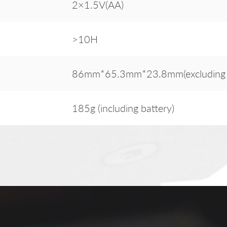
2×1.5V(AA)
>10H
86mm*65.3mm*23.8mm(excluding mi
185g (including battery)