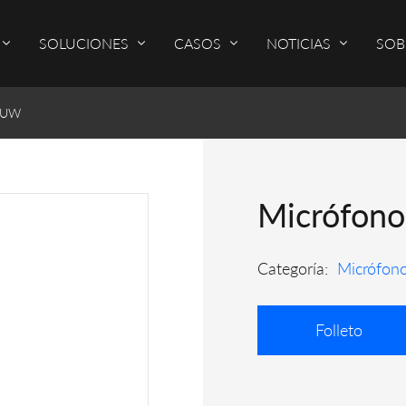
SOLUCIONES
CASOS
NOTICIAS
SOB
92UW
Micrófono
Categoría:
Micrófon
Folleto