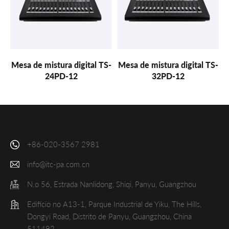
Mesa de mistura digital TS-
Mesa de mistura digital TS-
24PD-12
32PD-12
+86-020-3567 2981
info@itc-pa.com.cn
N.o 56, Estrada Nanlidong, Shiqi, Panyu, Guangzhou
Edifício no A13-1, Parque Industrial de Yiku, The Hills,
Dongyi Road, Distrito de Panyu, Guangzhou, China
511492