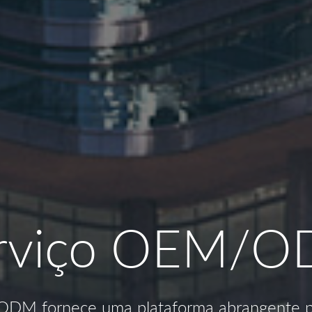
rviço OEM/
/ODM fornece uma plataforma abrangente pa