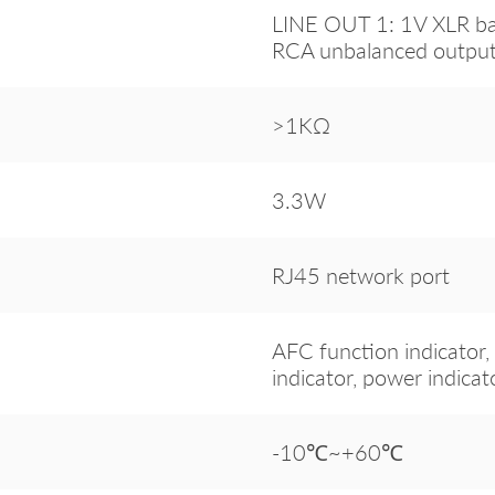
LINE OUT 1: 1V XLR ba
RCA unbalanced outpu
>1KΩ
3.3W
RJ45 network port
AFC function indicator, 
indicator, power indicat
-10℃~+60℃