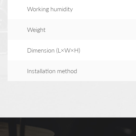
Working humidity
Weight
Dimension (L×W×H)
Installation method