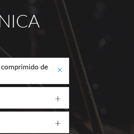
NICA
r comprimido de
+
+
+