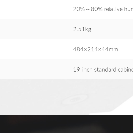
20%～80% relative humi
2.51kg
484×214×44mm
19-inch standard cabin