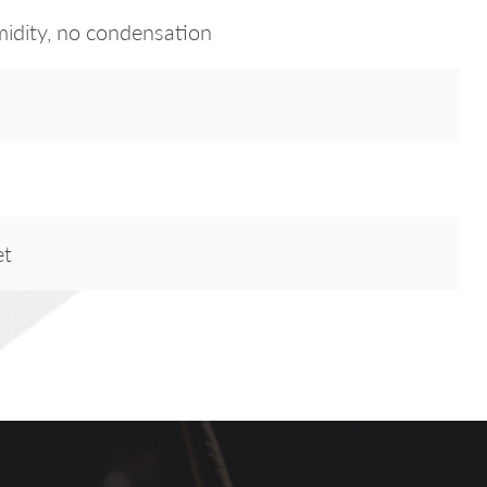
dity, no condensation
et