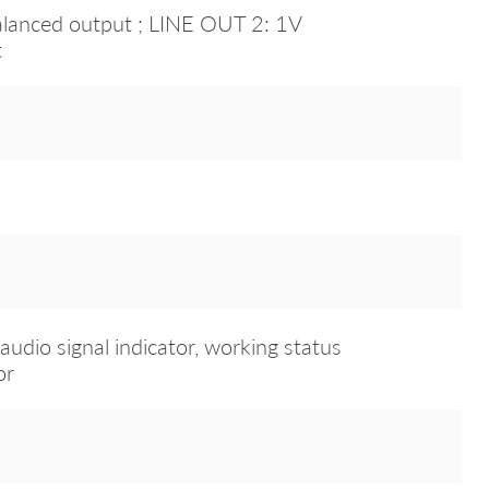
lanced output ; LINE OUT 2: 1V
t
audio signal indicator, working status
or