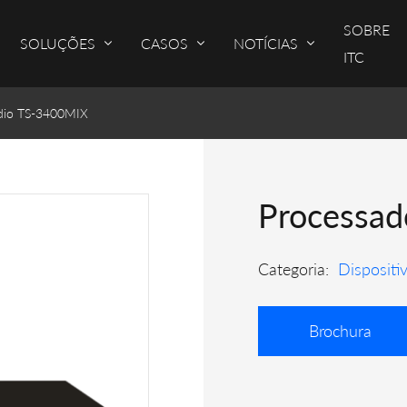
SOBRE
SOLUÇÕES
CASOS
NOTÍCIAS
ITC
udio TS-3400MIX
Processad
Categoria:
Dispositiv
Brochura