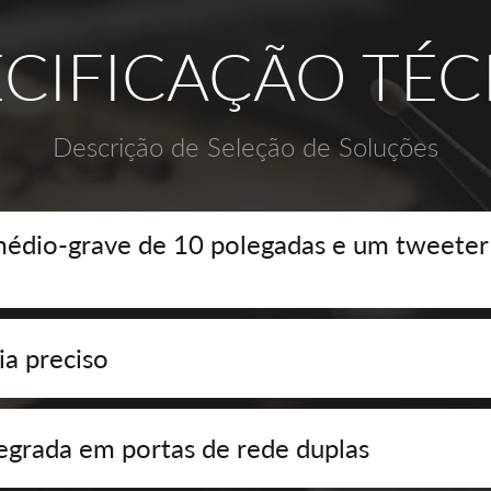
ECIFICAÇÃO TÉC
Descrição de Seleção de Soluções
 médio-grave de 10 polegadas e um tweete
ia preciso
grada em portas de rede duplas