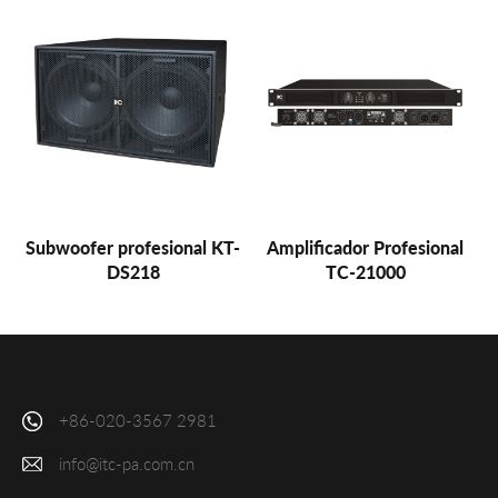
Subwoofer profesional KT-
Amplificador Profesional
DS218
TC-21000
+86-020-3567 2981
info@itc-pa.com.cn