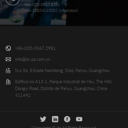
+86-020-3937 8731
+86-18824115002 (whatsapp)
+86-020-3567 2981
info@itc-pa.com.cn
N.o 56, Estrada Nanlidong, Shiqi, Panyu, Guangzhou
Edifício no A13-1, Parque Industrial de Yiku, The Hills,
Dongyi Road, Distrito de Panyu, Guangzhou, China
511492
Copryright © itc All Right Reserved.