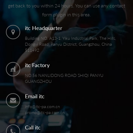
get back to you within 24 hours. You can use any contact
form plugin in this area.
itc Headquarter
Building NO. A13-1, Yiku Industrial Park, The Hills,
Dongyi Road, Panyu District, Guangzhou, China
511492
itc Factory
NO.56 NANLIDONG ROAD SHIQI PANYU
GUANGZHOU
Email itc
info@itc-pa.com.cn
promo@itc-pa.com.cn
Call itc