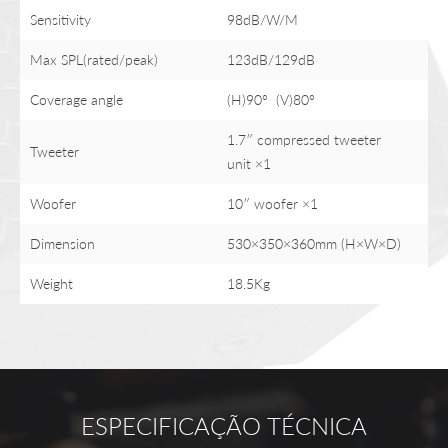
Sensitivity
98dB/W/M
Max SPL(rated/peak)
123dB/129dB
Coverage angle
(H)90° (V)80°
1.7″ compressed tweeter
Tweeter
unit ×1
Woofer
10″ woofer ×1
Dimension
530×350×360mm (H×W×D)
Weight
18.5Kg
ESPECIFICAÇÃO TÉCNICA