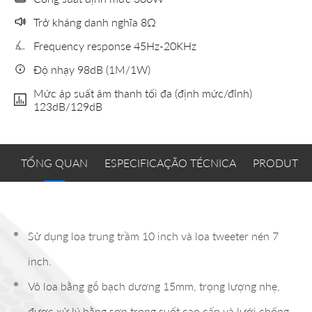
Trở kháng danh nghĩa 8Ω
Frequency response 45Hz-20KHz
Độ nhạy 98dB (1M/1W)
Mức áp suất âm thanh tối đa (định mức/đỉnh)
123dB/129dB
TỔNG QUAN
ESPECIFICAÇÃO TÉCNICA
PRODUTOS
Sử dụng loa trung trầm 10 inch và loa tweeter nén 7
inch.
Vỏ loa bằng gỗ bạch dương 15mm, trọng lượng nhẹ,
được xử lý bằng sơn trong suốt cao cấp và lưới chống