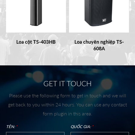
Loa cột TS-403HB
Loa chuyên nghiệp TS-
608A
GET IT TOUCH
Please use the following form to get in touch and we will
get back to you within 24 hours. You can use any contact
form plugin in this area.
TÊN:
*
QUỐC GIA:
*