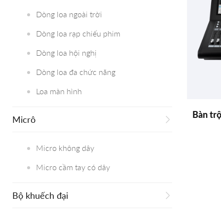
Dòng loa ngoài trời
Dòng loa rạp chiếu phim
Dòng loa hội nghị
Dòng loa đa chức năng
Loa màn hình
Bàn trộ
Micrô
Micro không dây
Micro cầm tay có dây
Bộ khuếch đại