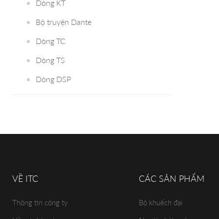
Dòng KT
Bộ truyện Dante
Dòng TC
Dòng TS
Dòng DSP
VỀ ITC
CÁC SẢN PHẨM
Thông tin công ty
Bộ khuếch đại