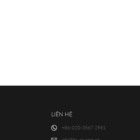
LIÊN HỆ
+86-020-3567 2981
info@itc-pa.com.cn