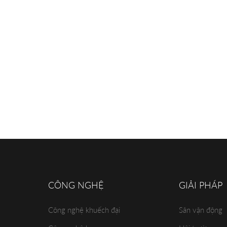
CÔNG NGHỆ
GIẢI PHÁP
Công nghệ khuếch đại
Sân vận động