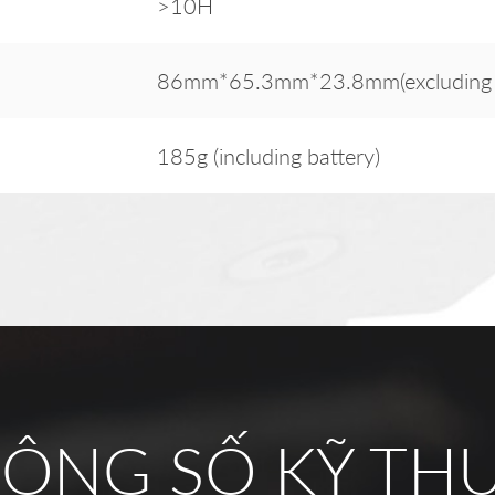
>10H
86mm*65.3mm*23.8mm(excluding mi
185g (including battery)
ÔNG SỐ KỸ TH