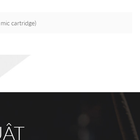
c cartridge)
UẬT