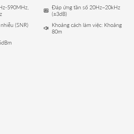
MHz-590MHz,
Đáp ứng tần số 20Hz~20kHz
z
(±3dB)
n nhiễu (SNR)
Khoảng cách làm việc: Khoảng
80m
95dBm