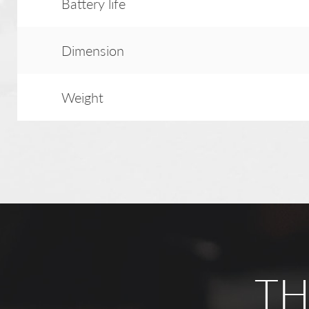
Battery life
Dimension
Weight
TH