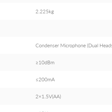
2.225kg
Condenser Microphone (Dual Head
≥10dBm
≤200mA
2×1.5V(AA)