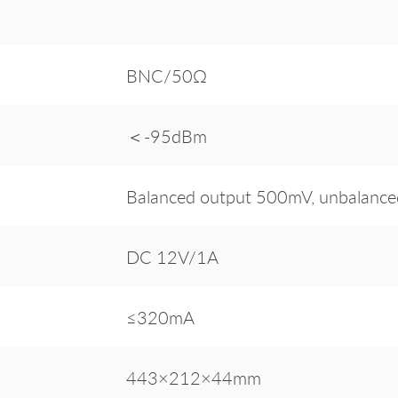
BNC/50Ω
＜-95dBm
Balanced output 500mV, unbalanc
DC 12V/1A
≤320mA
443×212×44mm