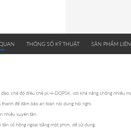
 QUAN
THÔNG SỐ KỸ THUẬT
SẢN PHẨM LIÊ
đáo, chế độ điều chế pi/4-DQPSK, với khả năng chống nhiễu mạnh 
thanh để đảm bảo an toàn nội dung hội nghị.
n nhiễu xuyên tần.
i tần số hồng ngoại bằng một phím, dễ sử dụng.