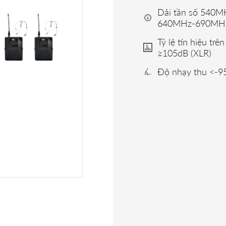
Dải tần số 540
640MHz-690MH
Tỷ lệ tín hiệu trê
≥105dB (XLR)
Độ nhạy thu <-