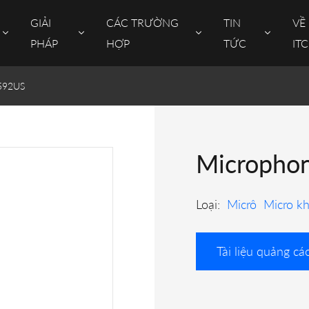
GIẢI
CÁC TRƯỜNG
TIN
VỀ
PHÁP
HỢP
TỨC
ITC
-592US
Microphon
Loại:
Micrô
Micro k
Tài liệu quảng cá