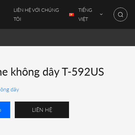
LIÊN HỆ VỚI CHÚNG
TIẾNG
TÔI
VIỆT
e không dây T-592US
hông dây
o
LIÊN HỆ