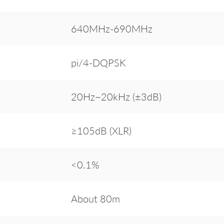
640MHz-690MHz
pi/4-DQPSK
20Hz~20kHz (±3dB)
≥105dB (XLR)
<0.1%
About 80m