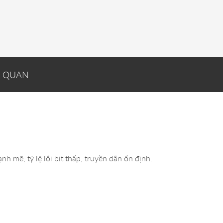
N QUAN
mẽ, tỷ lệ lỗi bit thấp, truyền dẫn ổn định.