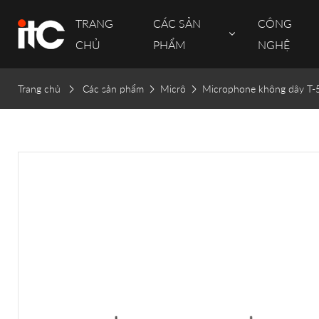
TRANG
CÁC SẢN
CÔNG
CHỦ
PHẨM
NGHỆ
Trang chủ
Các sản phẩm
Micrô
Microphone không dây T