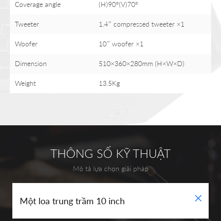
Coverage angle
(H)90°(V)70°
Tweeter
1.4″ compressed tweeter ×1
Woofer
10″ woofer ×1
Dimension
510×360×280mm (H×W×D)
Weight
13.5Kg
THÔNG SỐ KỸ THUẬT
Mô tả lựa chọn giải pháp
+
Một loa trung trầm 10 inch