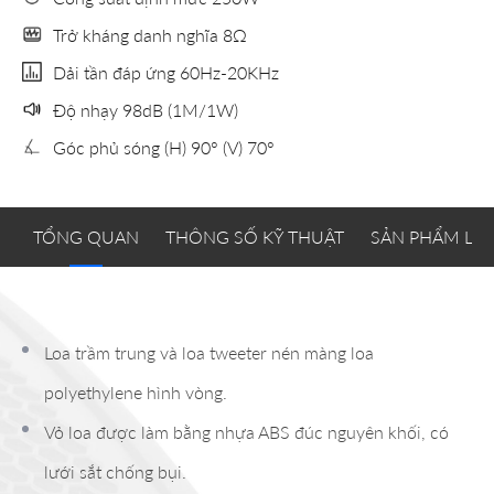
Trở kháng danh nghĩa 8Ω
Dải tần đáp ứng 60Hz-20KHz
Độ nhạy 98dB (1M/1W)
Góc phủ sóng (H) 90° (V) 70°
TỔNG QUAN
THÔNG SỐ KỸ THUẬT
SẢN PHẨM LI
Loa trầm trung và loa tweeter nén màng loa
polyethylene hình vòng.
Vỏ loa được làm bằng nhựa ABS đúc nguyên khối, có
lưới sắt chống bụi.