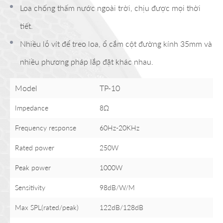
Loa chống thấm nước ngoài trời, chịu được mọi thời
tiết.
Nhiều lỗ vít để treo loa, ổ cắm cột đường kính 35mm và
nhiều phương pháp lắp đặt khác nhau.
Model
TP-10
Impedance
8Ω
Frequency response
60Hz-20KHz
Rated power
250W
Peak power
1000W
Sensitivity
98dB/W/M
Max SPL(rated/peak)
122dB/128dB