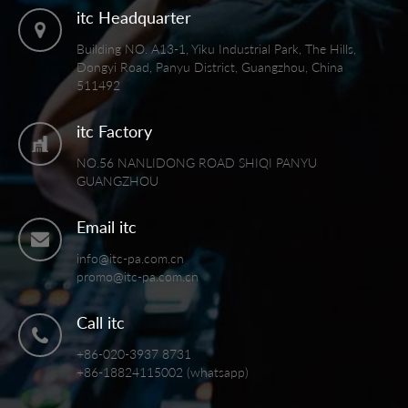
itc Headquarter
Building NO. A13-1, Yiku Industrial Park, The Hills,
Dongyi Road, Panyu District, Guangzhou, China
511492
itc Factory
NO.56 NANLIDONG ROAD SHIQI PANYU
GUANGZHOU
Email itc
info@itc-pa.com.cn
promo@itc-pa.com.cn
Call itc
+86-020-3937 8731
+86-18824115002 (whatsapp)