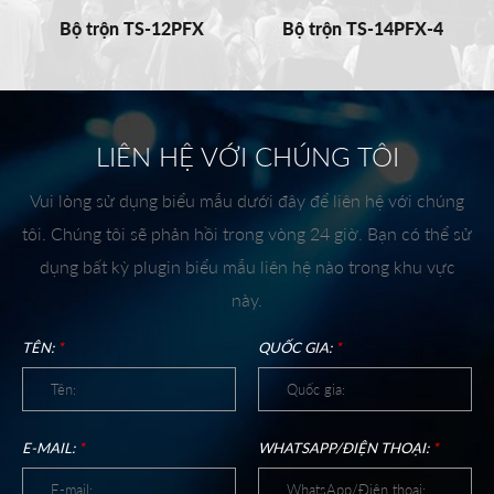
Bộ trộn TS-12PFX
Bộ trộn TS-14PFX-4
LIÊN HỆ VỚI CHÚNG TÔI
Vui lòng sử dụng biểu mẫu dưới đây để liên hệ với chúng
tôi. Chúng tôi sẽ phản hồi trong vòng 24 giờ. Bạn có thể sử
dụng bất kỳ plugin biểu mẫu liên hệ nào trong khu vực
này.
TÊN:
*
QUỐC GIA:
*
E-MAIL:
*
WHATSAPP/ĐIỆN THOẠI:
*