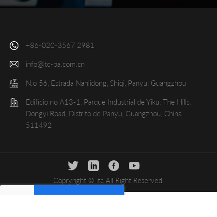
+86-020-3567 2981
info@itc-pa.com.cn
N.o 56, Estrada Nanlidong, Shiqi, Panyu, Guangzhou
Edifício no A13-1, Parque Industrial de Yiku, The Hills,
Dongyi Road, Distrito de Panyu, Guangzhou, China
511492
Copryright © itc All Right Reserved.