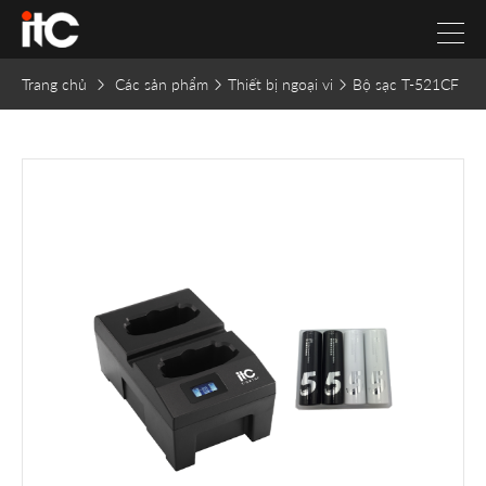
Trang chủ
Các sản phẩm
Thiết bị ngoại vi
Bộ sạc T-521CF