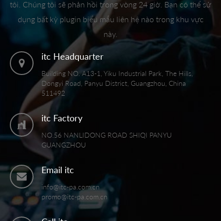
tôi. Chúng tôi sẽ phản hồi trong vòng 24 giờ. Bạn có thể sử
dụng bất kỳ plugin biểu mẫu liên hệ nào trong khu vực
này.
itc Headquarter
Building NO. A13-1, Yiku Industrial Park, The Hills,
Dongyi Road, Panyu District, Guangzhou, China
511492
itc Factory
NO.56 NANLIDONG ROAD SHIQI PANYU
GUANGZHOU
Email itc
info@itc-pa.com.cn
promo@itc-pa.com.cn