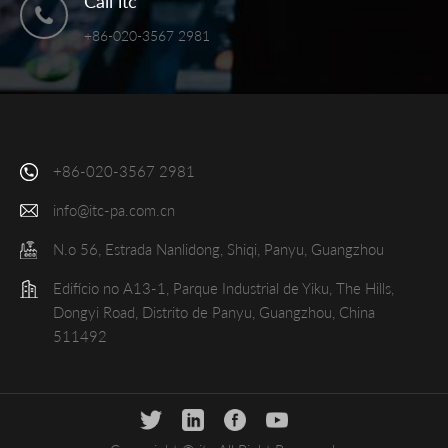
Call itc
+86-020-3567 2981
+86-020-3567 2981
info@itc-pa.com.cn
N.o 56, Estrada Nanlidong, Shiqi, Panyu, Guangzhou
Edifício no A13-1, Parque Industrial de Yiku, The Hills,
Dongyi Road, Distrito de Panyu, Guangzhou, China
511492