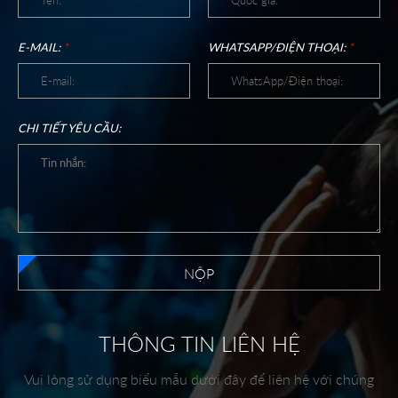
E-MAIL:
*
WHATSAPP/ĐIỆN THOẠI:
*
CHI TIẾT YÊU CẦU:
NỘP
THÔNG TIN LIÊN HỆ
Vui lòng sử dụng biểu mẫu dưới đây để liên hệ với chúng