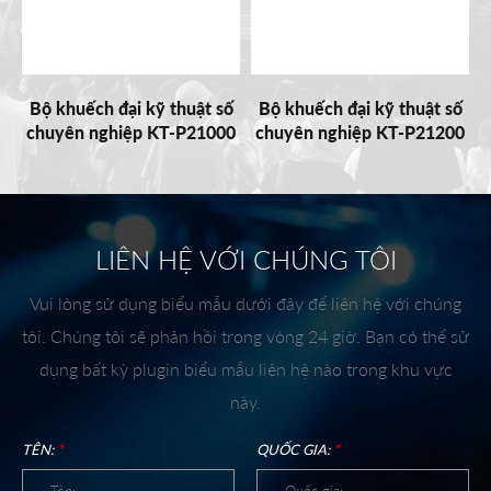
Bộ khuếch đại kỹ thuật số
Bộ khuếch đại kỹ thuật số
chuyên nghiệp KT-P21000
chuyên nghiệp KT-P21200
LIÊN HỆ VỚI CHÚNG TÔI
Vui lòng sử dụng biểu mẫu dưới đây để liên hệ với chúng
tôi. Chúng tôi sẽ phản hồi trong vòng 24 giờ. Bạn có thể sử
dụng bất kỳ plugin biểu mẫu liên hệ nào trong khu vực
này.
TÊN:
*
QUỐC GIA:
*