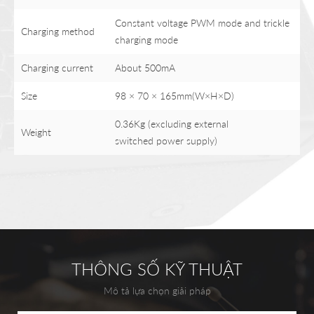
Constant voltage PWM mode and trickle
Charging method
charging mode
Charging current
About 500mA
Size
98 × 70 × 165mm(W×H×D)
0.36Kg (excluding external
Weight
switched power supply)
THÔNG SỐ KỸ THUẬT
Mô tả lựa chọn giải pháp