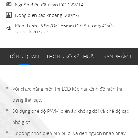
Nguồn điện đầu vào DC 12V/1A
Dòng điện sạc khoảng 500mA
Kích thước: 98×70×165mm (Chiều rộng×Chiều
cao×Chiều sâu)
TỔNG QUAN
THÔNG SỐ KỸ THUẬT
SẢN PHẨM LI
Với chức năng hiển thị LCD kép hai kênh để hiển thị
trạng thái sạc.
Sử dụng chế độ PWM điện áp không đổi và chế độ sạc
nhỏ giọt.
Tự động nhận diện pin bị lỗi và đèn nguồn nhấp nháy