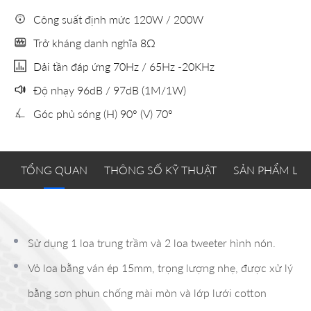
Công suất định mức 120W / 200W
Trở kháng danh nghĩa 8Ω
Dải tần đáp ứng 70Hz / 65Hz -20KHz
Độ nhạy 96dB / 97dB (1M/1W)
Góc phủ sóng (H) 90° (V) 70°
TỔNG QUAN
THÔNG SỐ KỸ THUẬT
SẢN PHẨM LI
Sử dụng 1 loa trung trầm và 2 loa tweeter hình nón.
Vỏ loa bằng ván ép 15mm, trọng lượng nhẹ, được xử lý
bằng sơn phun chống mài mòn và lớp lưới cotton