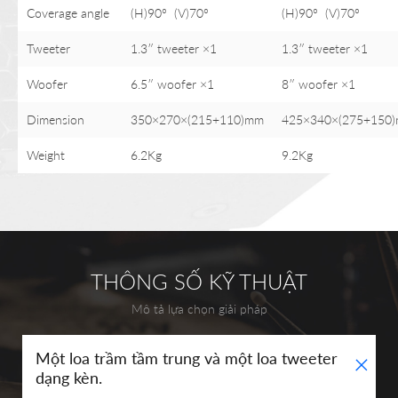
Coverage angle
(H)90° (V)70°
(H)90° (V)70°
Tweeter
1.3″ tweeter ×1
1.3″ tweeter ×1
Woofer
6.5″ woofer ×1
8″ woofer ×1
Dimension
350×270×(215+110)mm
425×340×(275+150
Weight
6.2Kg
9.2Kg
THÔNG SỐ KỸ THUẬT
Mô tả lựa chọn giải pháp
+
Một loa trầm tầm trung và một loa tweeter
dạng kèn.