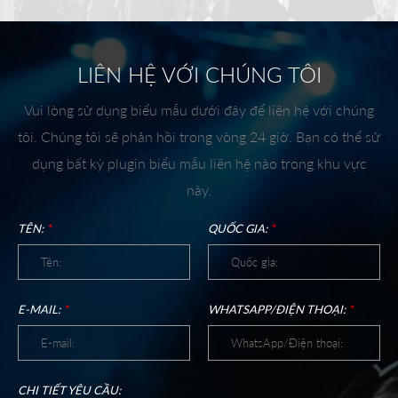
LIÊN HỆ VỚI CHÚNG TÔI
Vui lòng sử dụng biểu mẫu dưới đây để liên hệ với chúng
tôi. Chúng tôi sẽ phản hồi trong vòng 24 giờ. Bạn có thể sử
dụng bất kỳ plugin biểu mẫu liên hệ nào trong khu vực
này.
TÊN:
*
QUỐC GIA:
*
E-MAIL:
*
WHATSAPP/ĐIỆN THOẠI:
*
CHI TIẾT YÊU CẦU: