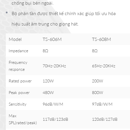
chống bụi bên ngoài.
Bộ phân tần được thiết kế chính xác giúp tối ưu hóa
hiệu suất âm trung cho giọng hát.
Model
TS-606M
TS-608M
Impedance
8Ω
8Ω
Frequency
70Hz-20KHz
65Hz-20KHz
response
Rated power
120W
200W
Peak power
480W
800W
Sensitivity
96dB/W/M
97dB/W/M
Max
117dB/123dB
120dB/127dB
SPL(rated/peak)