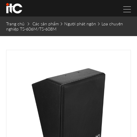
Trang chủ
Các sản phẩm
Người phát ngôn
Loa chuyên
nghiệp TS-606M/TS-608M