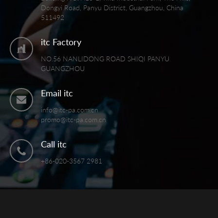
Dongyi Road, Panyu District, Guangzhou, China
511492
itc Factory
NO.56 NANLIDONG ROAD SHIQI PANYU
GUANGZHOU
Email itc
info@itc-pa.com.cn
promo@itc-pa.com.cn
Call itc
+86-020-3567 2981