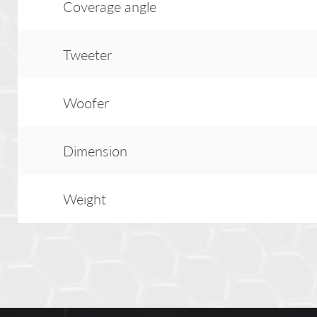
Coverage angle
Tweeter
Woofer
Dimension
Weight