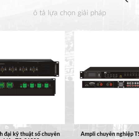
ô tả lựa chọn giải pháp
 đại kỹ thuật số chuyên
Ampli chuyên nghiệp 