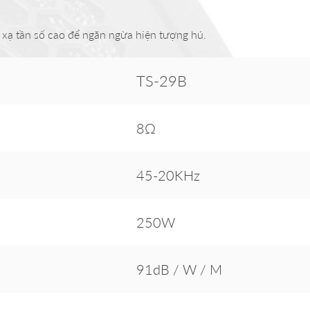
 xạ tần số cao để ngăn ngừa hiện tượng hú.
TS-29B
8Ω
45-20KHz
250W
91dB / W / M