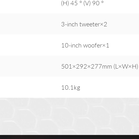
(H) 45 ° (V) 90 °
3-inch tweeter×2
10-inch woofer×1
501×292×277mm (L×W×H)
10.1kg