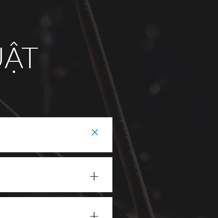
UẬT
+
+
+