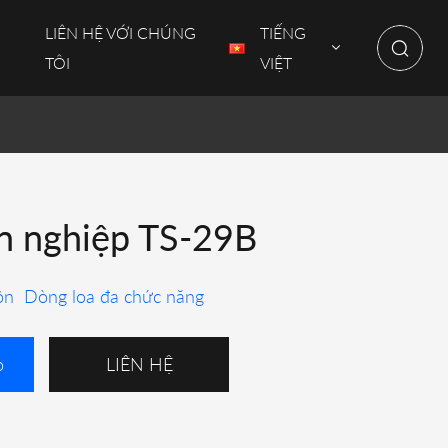
LIÊN HỆ VỚI CHÚNG
TIẾNG
TÔI
VIỆT
n nghiệp TS-29B
ôn
Dòng loa đa chức năng
o
LIÊN HỆ