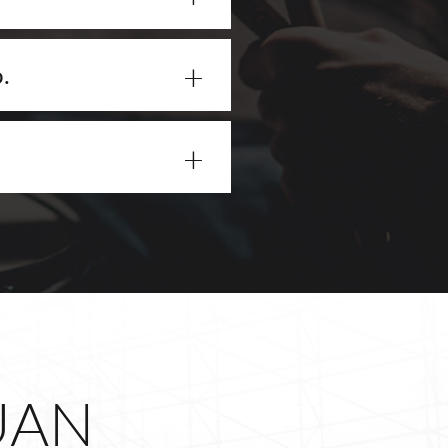
+
.
+
UAN