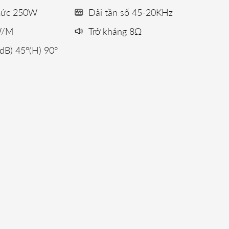
 mức 250W
Dải tần số 45-20KHz
W/M
Trở kháng 8Ω
dB) 45°(H) 90°