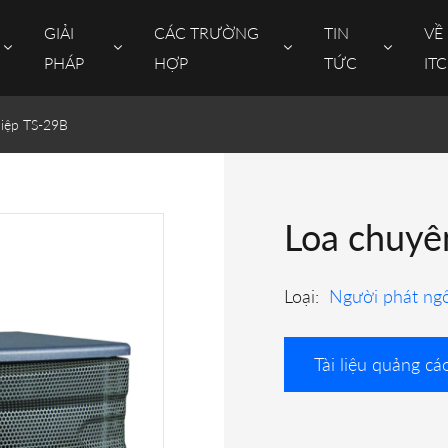
GIẢI
CÁC TRƯỜNG
TIN
VỀ
PHÁP
HỢP
TỨC
ITC
iệp TS-29B
Loa chuyê
Loại:
Người phát ng
Tài liệu quảng cá