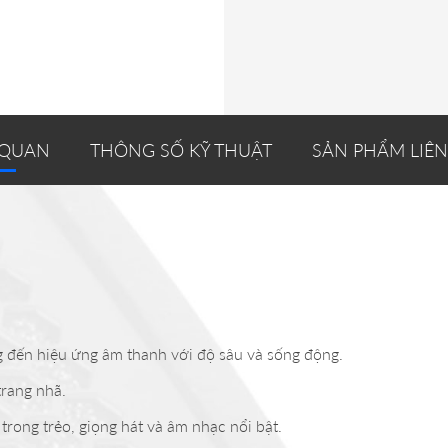
 QUAN
THÔNG SỐ KỸ THUẬT
SẢN PHẨM LIÊ
ng đến hiệu ứng âm thanh với độ sâu và sống động.
trang nhã.
ong trẻo, giọng hát và âm nhạc nổi bật.