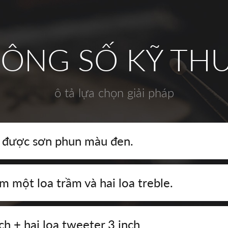
ÔNG SỐ KỸ TH
ô tả lựa chọn giải pháp
o được sơn phun màu đen.
m một loa trầm và hai loa treble.
h + hai loa tweeter 3 inch