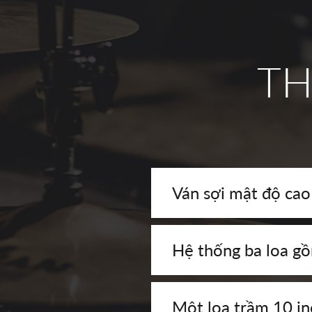
TH
Ván sợi mật độ ca
Hệ thống ba loa gồ
Một loa trầm 10 inc