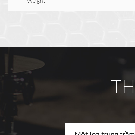
Weight
TH
Một loa trung trầm