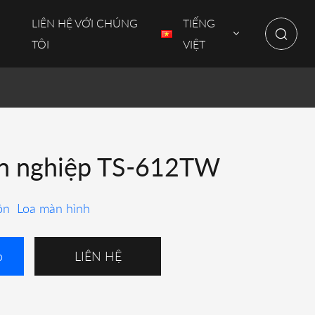
LIÊN HỆ VỚI CHÚNG
TIẾNG
TÔI
VIỆT
ên nghiệp TS-612TW
ôn
Loa màn hình
o
LIÊN HỆ