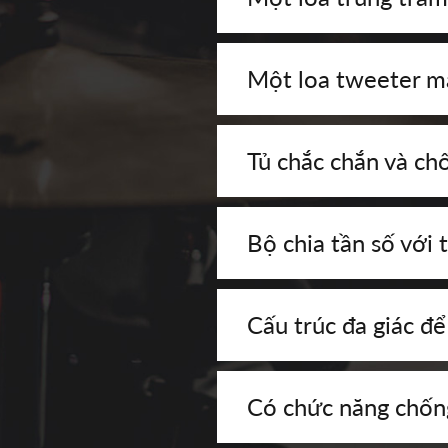
Một loa tweeter m
Tủ chắc chắn và c
Bộ chia tần số với 
Cấu trúc đa giác để
Có chức năng chốn