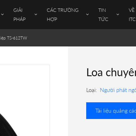
GIẢI
CÁC TRƯỜNG
TIN
VỀ
PHÁP
HỢP
TỨC
ITC
hiệp TS-612TW
Loa chuy
Loại:
Người phát ng
Tài liệu quảng cá