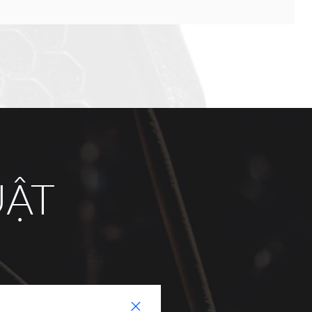
UẬT
+