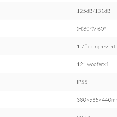
125dB/131dB
(H)80°(V)60°
1.7″ compressed
12″ woofer×1
IP55
380×585×440m