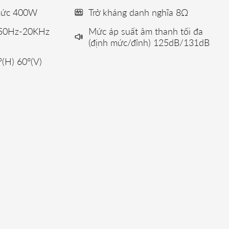
 mức 400W
Trở kháng danh nghĩa 8Ω
 50Hz-20KHz
Mức áp suất âm thanh tối đa
(định mức/đỉnh) 125dB/131dB
(H) 60°(V)