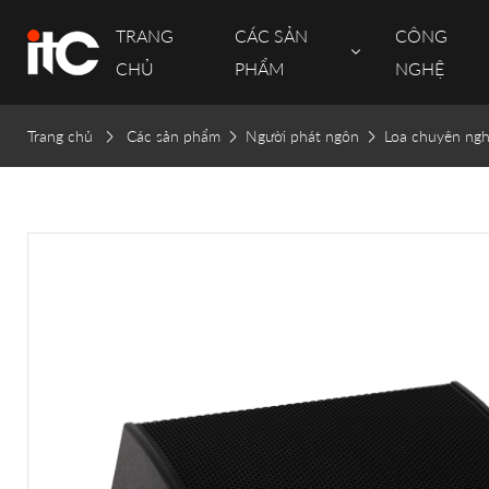
TRANG
CÁC SẢN
CÔNG
CHỦ
PHẨM
NGHỆ
Trang chủ
Các sản phẩm
Người phát ngôn
Loa chuyên ng