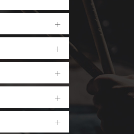
+
+
+
+
+