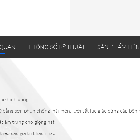
 QUAN
THÔNG SỐ KỸ THUẬT
SẢN PHẨM LIÊ
ene hình vòng.
 bằng sơn phun chống mài mòn, lưới sắt lục giác cứng cáp bên n
ất âm trung cho giọng hát.
theo các giá trị khác nhau.