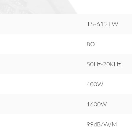
TS-612TW
8Ω
50Hz-20KHz
400W
1600W
99dB/W/M