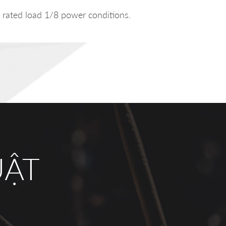
rated load 1/8 power conditions.
UẬT