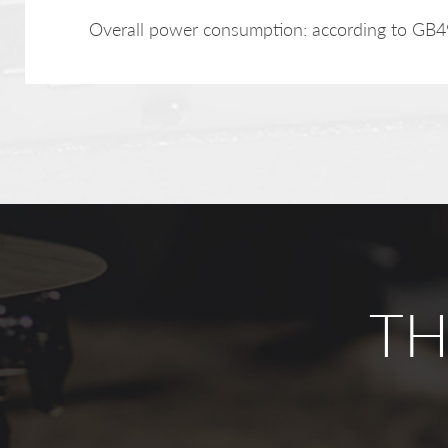
Overall power consumption: according to GB4
TH