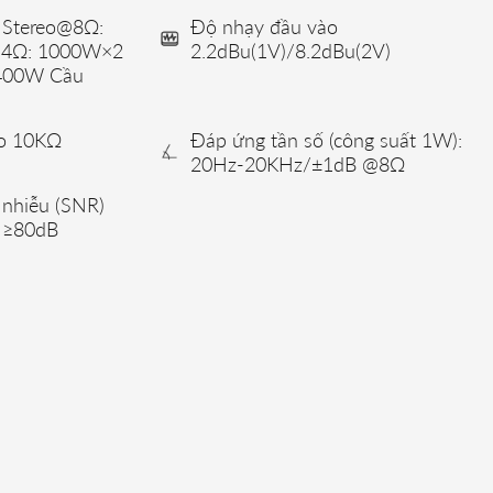
a Stereo@8Ω:
Độ nhạy đầu vào
@4Ω: 1000W×2
2.2dBu(1V)/8.2dBu(2V)
400W Cầu
ào 10KΩ
Đáp ứng tần số (công suất 1W):
20Hz-20KHz/±1dB @8Ω
n nhiễu (SNR)
) ≥80dB