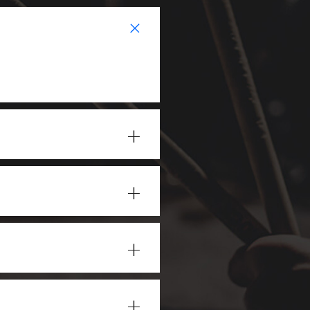
+
+
+
+
+