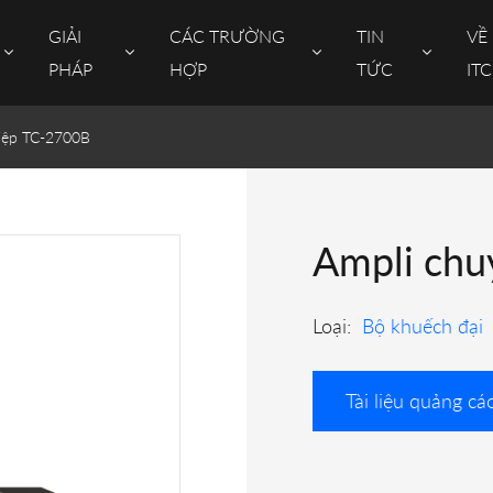
GIẢI
CÁC TRƯỜNG
TIN
VỀ
PHÁP
HỢP
TỨC
ITC
iệp TC-2700B
Ampli chu
Loại:
Bộ khuếch đại
Tài liệu quảng cá