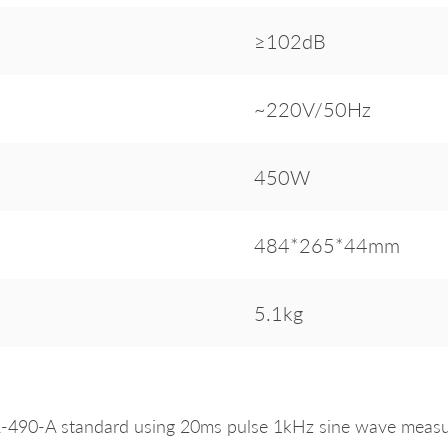
≥102dB
~220V/50Hz
450W
484*265*44mm
5.1kg
490-A standard using 20ms pulse 1kHz sine wave measure