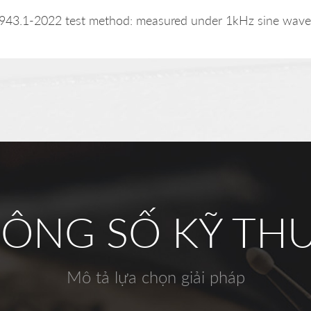
943.1-2022 test method: measured under 1kHz sine wave 
ÔNG SỐ KỸ TH
Mô tả lựa chọn giải pháp