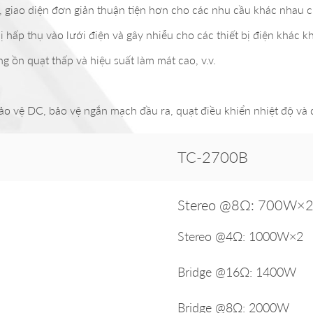
, giao diện đơn giản thuận tiện hơn cho các nhu cầu khác nhau 
ấp thụ vào lưới điện và gây nhiễu cho các thiết bị điện khác kh
g ồn quạt thấp và hiệu suất làm mát cao, v.v.
bảo vệ DC, bảo vệ ngắn mạch đầu ra, quạt điều khiển nhiệt độ và
TC-2700B
Stereo @8Ω: 700W×
Stereo @4Ω: 1000W×2
Bridge @16Ω: 1400W
Bridge @8Ω: 2000W