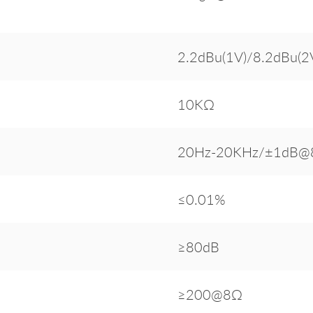
2.2dBu(1V)/8.2dBu(2
10KΩ
20Hz-20KHz/±1dB@
≤0.01%
≥80dB
≥200@8Ω