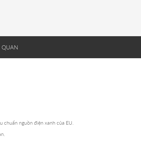
N QUAN
iêu chuẩn nguồn điện xanh của EU.
àn.