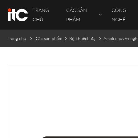
TRANG
CÁC SẢN
CÔNG
CHỦ
PHẨM
NGHỆ
Trang chủ
Các sản phẩm
Bộ khuếch đại
Ampli chuyên ngh