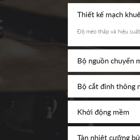
Thiết kế mạch khuế
Độ méo thấp và hiệu suất
Bộ nguồn chuyển m
Bộ cắt đỉnh thông 
Khởi động mềm
Tản nhiệt cưỡng b