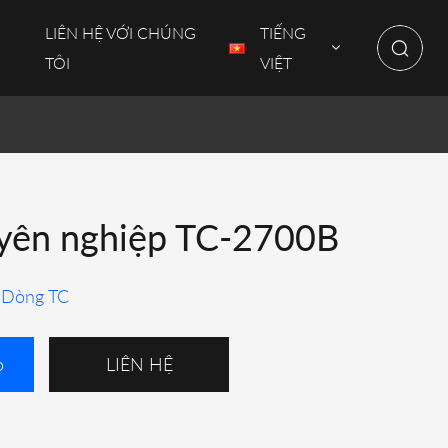
LIÊN HỆ VỚI CHÚNG
TIẾNG
TÔI
VIỆT
yên nghiệp TC-2700B
Dòng TC
o
LIÊN HỆ