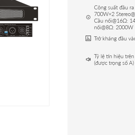
Công suất đầu r
700W×2 Stereo
Cầu nối@16Ω: 1
nối@8Ω: 2000W
Trở kháng đầu v
Tỷ lệ tín hiệu trê
(được trọng số A