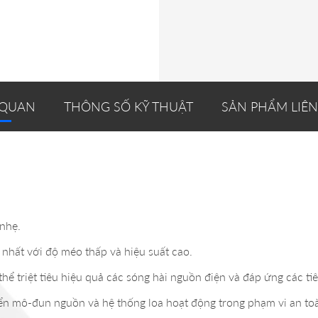
 QUAN
THÔNG SỐ KỸ THUẬT
SẢN PHẨM LIÊ
 nhẹ.
 nhất với độ méo thấp và hiệu suất cao.
ể triệt tiêu hiệu quả các sóng hài nguồn điện và đáp ứng các t
ển mô-đun nguồn và hệ thống loa hoạt động trong phạm vi an to