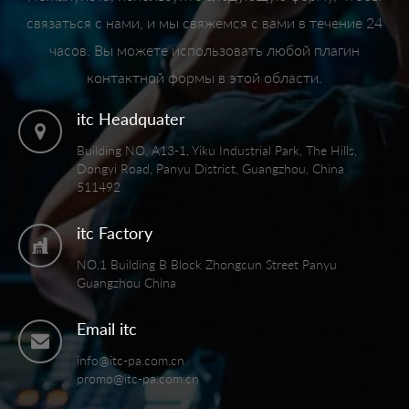
связаться с нами, и мы свяжемся с вами в течение 24
часов. Вы можете использовать любой плагин
контактной формы в этой области.
itc Headquater
Building NO. A13-1, Yiku Industrial Park, The Hills,
Dongyi Road, Panyu District, Guangzhou, China
511492
itc Factory
NO.1 Building B Block Zhongcun Street Panyu
Guangzhou China
Email itc
info@itc-pa.com.cn
promo@itc-pa.com.cn