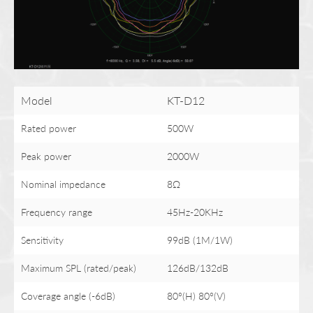
Model
KT-D12
Rated power
500W
Peak power
2000W
Nominal impedance
8Ω
Frequency range
45Hz-20KHz
Sensitivity
99dB (1M/1W)
Maximum SPL (rated/peak)
126dB/132dB
Coverage angle (-6dB)
80°(H) 80°(V)