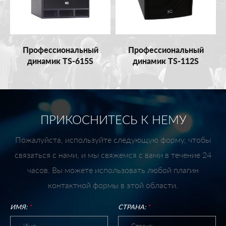
Профессиональный
Профессиональный
динамик TS-615S
динамик TS-112S
ПРИКОСНИТЕСЬ К НЕМУ
Пожалуйста, используйте следующую форму, чтобы
связаться с нами, и мы свяжемся с вами в течение 24
часов. Вы можете использовать любой плагин
контактной формы в этой области.
ИМЯ:
*
СТРАНА:
*