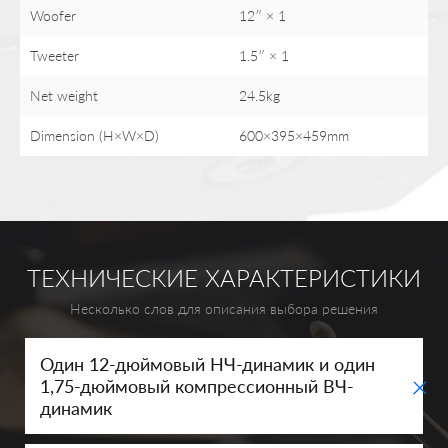
Woofer
12″ × 1
Tweeter
1.5″ × 1
Net weight
24.5kg
Dimension (H×W×D)
600×395×459mm
ТЕХНИЧЕСКИЕ ХАРАКТЕРИСТИКИ
Несколько слов для описания выбора решения
Один 12-дюймовый НЧ-динамик и один
+
1,75-дюймовый компрессионный ВЧ-
динамик