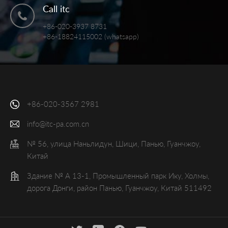
Call itc
+86-020-3937 8731
+86-18824115002 (whatsapp)
+86-020-3567 2981
info@itc-pa.com.cn
№ 56, улица Наньлидун, Шици, Панью, Гуанчжоу,
Китай
Здание № А 13-1, Промышленный парк Ику, Холмы,
дорога Донги, район Панью, Гуанчжоу, Китай 511492