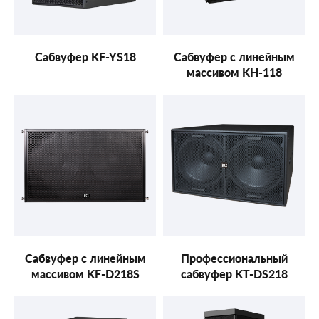
Сабвуфер KF-YS18
Сабвуфер с линейным
массивом KH-118
Сабвуфер с линейным
Профессиональный
массивом KF-D218S
сабвуфер KT-DS218