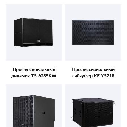
Профессиональный
Профессиональный
динамик TS-628SKW
сабвуфер KF-YS218