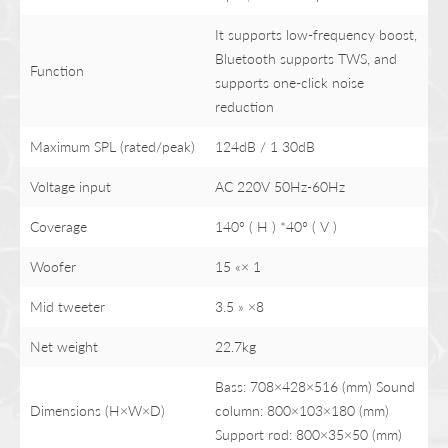
It supports low-frequency boost,
Bluetooth supports TWS, and
Function
supports one-click noise
reduction
Maximum SPL (rated/peak)
124dB / 1 30dB
Voltage input
AC 220V 50Hz-60Hz
Coverage
140° ( H ) *40° ( V )
Woofer
15 «× 1
Mid tweeter
3.5 » ×8
Net weight
22.7kg
Bass: 708×428×516 (mm) Sound
Dimensions (H×W×D)
column: 800×103×180 (mm)
Support rod: 800×35×50 (mm)