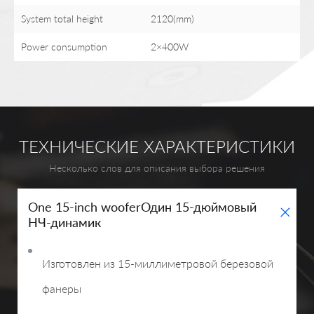
System total height
2120(mm)
Power consumption
2×400W
ТЕХНИЧЕСКИЕ ХАРАКТЕРИСТИКИ
Несколько слов для описания выбора решения
+
One 15-inch wooferОдин 15-дюймовый
НЧ-динамик
Изготовлен из 15-миллиметровой березовой
фанеры