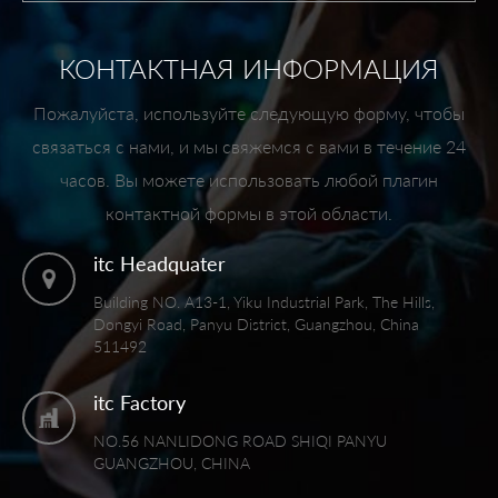
КОНТАКТНАЯ ИНФОРМАЦИЯ
Пожалуйста, используйте следующую форму, чтобы
связаться с нами, и мы свяжемся с вами в течение 24
часов. Вы можете использовать любой плагин
контактной формы в этой области.
itc Headquater
Building NO. A13-1, Yiku Industrial Park, The Hills,
Dongyi Road, Panyu District, Guangzhou, China
511492
itc Factory
NO.56 NANLIDONG ROAD SHIQI PANYU
GUANGZHOU, CHINA