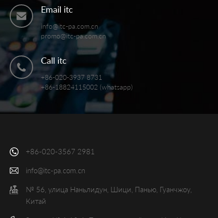
Email itc
info@itc-pa.com.cn
promo@itc-pa.com.cn
Call itc
+86-020-3937 8731
+86-18824115002 (whatsapp)
+86-020-3567 2981
info@itc-pa.com.cn
№ 56, улица Наньлидун, Шици, Панью, Гуанчжоу,
Китай