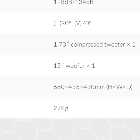
128dB/134dB
(H)90° (V)70°
1.73″ compressed tweeter × 1
15″ woofer × 1
660×435×430mm (H×W×D)
27Kg