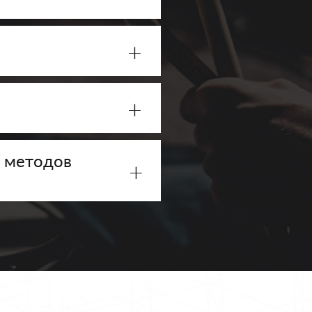
+
+
х методов
+