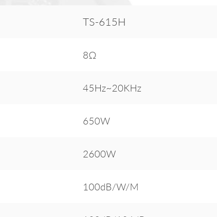
TS-615H
8Ω
45Hz~20KHz
650W
2600W
100dB/W/M