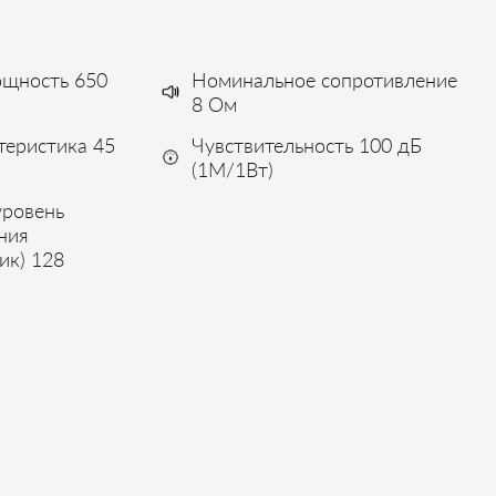
щность 650
Номинальное сопротивление
8 Ом
теристика 45
Чувствительность 100 дБ
(1М/1Вт)
уровень
ния
ик) 128