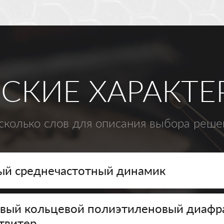
СКИЕ ХАРАКТ
сколько слов для описания выбора реше
й среднечастотный динамик
вый кольцевой полиэтиленовый диаф
твитер