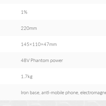
1%
220mm
145×110×47mm
48V Phantom power
1.7kg
Iron base, anti-mobile phone, electromagne