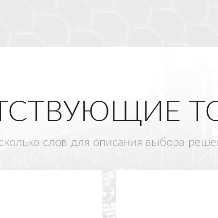
ТСТВУЮЩИЕ Т
сколько слов для описания выбора реше