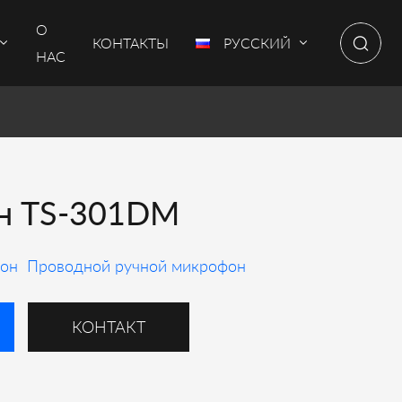
О
КОНТАКТЫ
РУССКИЙ
НАС
н TS-301DM
он
Проводной ручной микрофон
КОНТАКТ