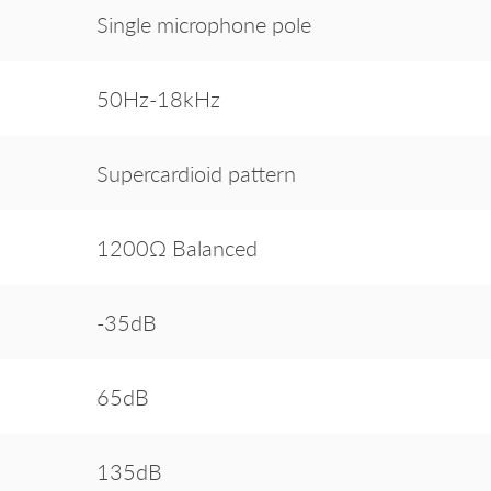
Single microphone pole
50Hz-18kHz
Supercardioid pattern
1200Ω Balanced
-35dB
65dB
135dB