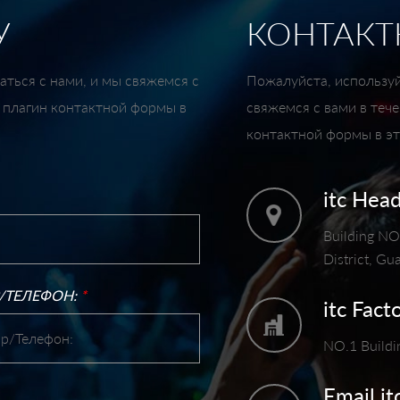
У
КОНТАКТ
ться с нами, и мы свяжемся с
Пожалуйста, используй
й плагин контактной формы в
свяжемся с вами в теч
контактной формы в эт
itc Hea
Building NO.
District, G
/ТЕЛЕФОН:
*
itc Fact
NO.1 Buildi
Email it