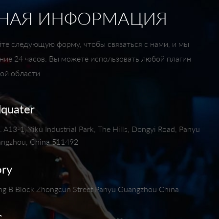
НАЯ ИНФОРМАЦИЯ
те следующую форму, чтобы связаться с нами, и мы
ение 24 часов. Вы можете использовать любой плагин
ой области.
dquater
 A13-1, Yiku Industrial Park, The Hills, Dongyi Road, Panyu
uangzhou, China 511492
ory
ng B Block Zhongcun Street Panyu Guangzhou China
c