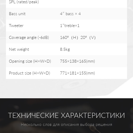
SPL (rated/peak)
Bass unit
4″ bass × 4
Tweeter
1″treble×1
Coverage angle (-6dB)
160°（H）20°（V）
Net weight
8.5kg
Opening size (H×W×D)
755×138×165(mm)
Product size (H×W×D)
771×181×155(mm)
ТЕХНИЧЕСКИЕ ХАРАКТЕРИСТИКИ
Несколько слов для описания выбора решения