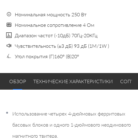
Номинальная мощность 250 Вт
Номинальное сопротивление 4 Ом
Диапазон частот (-10дБ) 70Гц-20КГц
Чувствительность (±3 дБ) 93 дБ (1M/1W )
Угол покрытия (Г)160° (В)20°
ОБЗОР
ТЕХНИЧЕСКИЕ ХАРАКТЕРИСТИКИ
СОПУТ
Использование четырех 4-дюймовых ферритовых
басовых блоков и одного 1-дюймового неодимового
магнитного твитера.