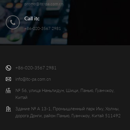
promo@itc-pa.com.cn
Call itc
+86-020-3567 2981
+86-020-3567 2981
info@itc-pa.com.cn
№ 56, улица Наньлидун, Шици, Панью, Гуанчжоу,
Китай
Здание № А 13-1, Промышленный парк Ику, Холмы,
дорога Донги, район Панью, Гуанчжоу, Китай 511492