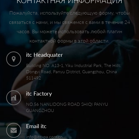
КОНТАКТНАЯ ИНФОРМАЦИЯ
Пожалуйста, используйте следующую форму, чтобы
связаться с нами, и мы свяжемся с вами в течение 24
часов. Вы можете использовать любой плагин
контактной формы в этой области.
itc Headquater
Building NO. A13-1, Yiku Industrial Park, The Hills,
Dongyi Road, Panyu District, Guangzhou, China
511492
itc Factory
NO.56 NANLIDONG ROAD SHIQI PANYU
GUANGZHOU
Email itc
info@itc-pa.com.cn