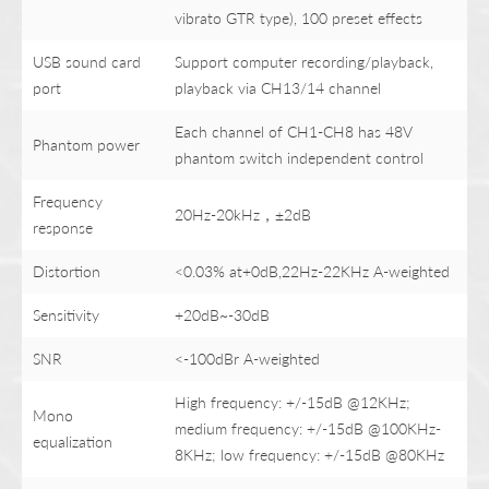
vibrato GTR type), 100 preset effects
USB sound card
Support computer recording/playback,
port
playback via CH13/14 channel
Each channel of CH1-CH8 has 48V
Phantom power
phantom switch independent control
Frequency
20Hz-20kHz，±2dB
response
Distortion
<0.03% at+0dB,22Hz-22KHz A-weighted
Sensitivity
+20dB~-30dB
SNR
<-100dBr A-weighted
High frequency: +/-15dB @12KHz;
Mono
medium frequency: +/-15dB @100KHz-
equalization
8KHz; low frequency: +/-15dB @80KHz