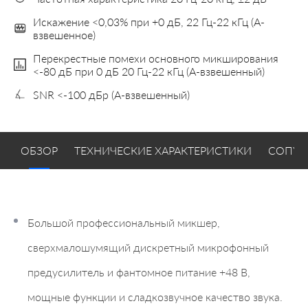
Искажение <0,03% при +0 дБ, 22 Гц-22 кГц (A-
взвешенное)
Перекрестные помехи основного микширования
<-80 дБ при 0 дБ 20 Гц-22 кГц (A-взвешенный)
SNR <-100 дБр (A-взвешенный)
ОБЗОР
ТЕХНИЧЕСКИЕ ХАРАКТЕРИСТИКИ
СОПУТ
Большой профессиональный микшер,
сверхмалошумящий дискретный микрофонный
предусилитель и фантомное питание +48 В,
мощные функции и сладкозвучное качество звука.