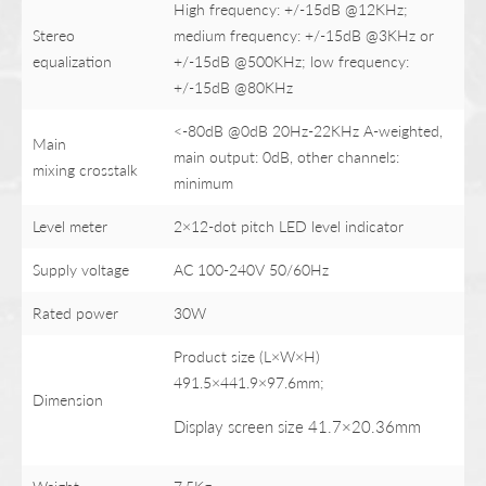
High frequency: +/-15dB @12KHz;
Stereo
medium frequency: +/-15dB @3KHz or
equalization
+/-15dB @500KHz; low frequency:
+/-15dB @80KHz
<-80dB @0dB 20Hz-22KHz A-weighted,
Main
main output: 0dB, other channels:
mixing crosstalk
minimum
Level meter
2×12-dot pitch LED level indicator
Supply voltage
AC 100-240V 50/60Hz
Rated power
30W
Product size (L×W×H)
491.5×441.9×97.6mm;
Dimension
Display screen size 41.7×20.36mm