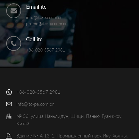
Email itc
info@itc-pa.com.cn
promo@itc-pa.com.cn
Call itc
+86-020-3567 2981
+86-020-3567 2981
info@itc-pa.com.cn
№ 56, улица Наньлидун, Шици, Панью, Гуанчжоу,
Китай
Здание № А 13-1, Промышленный парк Ику, Холмы,