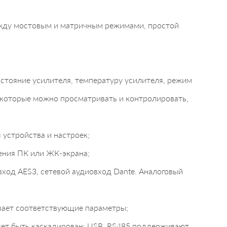
ежду мостовым и матричным режимами, простой
стояние усилителя, температуру усилителя, режим
 которые можно просматривать и контролировать,
устройства и настроек;
ения ПК или ЖК-экрана;
ход AES3, сетевой аудиовход Dante. Аналоговый
вает соответствующие параметры;
жет быть каскадирован; USB, RS485 поддерживают