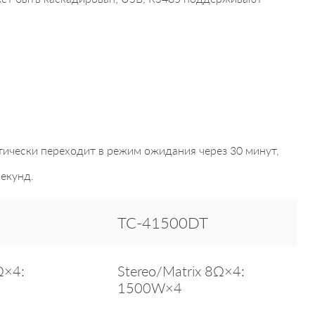
тически переходит в режим ожидания через 30 минут,
екунд.
TC-41500DT
Ω×4:
Stereo/Matrix 8Ω×4:
1500W×4