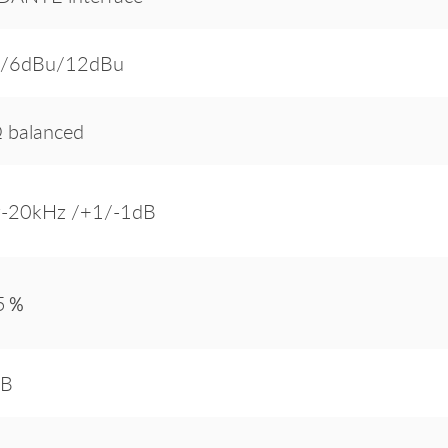
/6dBu/12dBu
 balanced
-20kHz /+1/-1dB
05％
dB