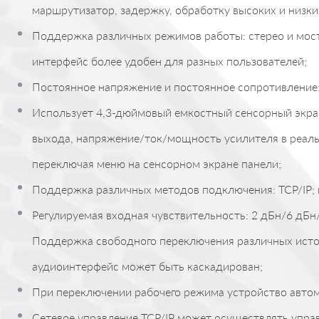
маршрутизатор, задержку, обработку высоких и низки
Поддержка различных режимов работы: стерео и мос
интерфейс более удобен для разных пользователей;
Постоянное напряжение и постоянное сопротивление: 1
Использует 4,3-дюймовый емкостный сенсорный экран
выхода, напряжение/ток/мощность усилителя в реаль
переключая меню на сенсорном экране панели;
Поддержка различных методов подключения: TCP/IP; 
Регулируемая входная чувствительность: 2 дБн/6 дБ
Поддержка свободного переключения различных источ
аудиоинтерфейс может быть каскадирован;
При переключении рабочего режима устройство авто
Сетевое управление TCP/IP может осуществлять упра