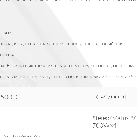
зыков;
сигнал, когда ток канала превышает установленный ток.
о тока.
 Если на выходе усилителя отсутствует сигнал, он автома
итель можно перезапустить в обычном режиме в течение 5 с
4500DT
TC-4700DT
Stereo/Matrix 8
700W×4
eo/matrix@8Ω×4: