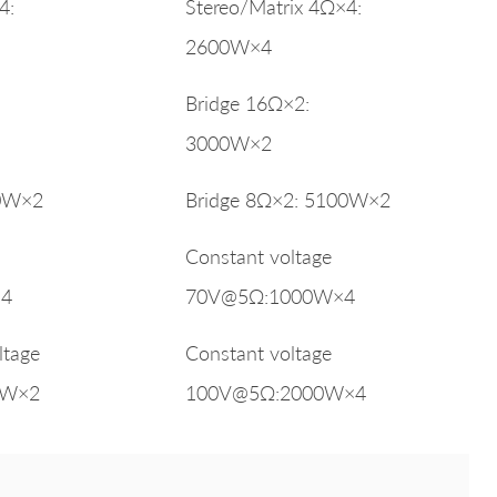
4:
Stereo/Matrix 4Ω×4:
2600W×4
Bridge 16Ω×2:
3000W×2
00W×2
Bridge 8Ω×2: 5100W×2
Constant voltage
×4
70V@5Ω:1000W×4
ltage
Constant voltage
0W×2
100V@5Ω:2000W×4