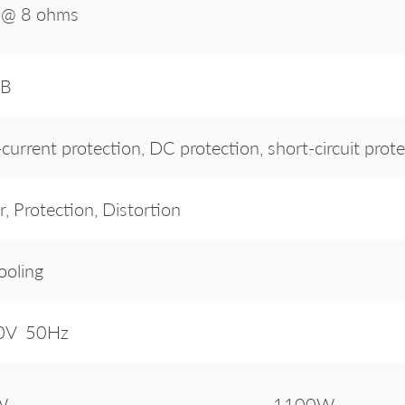
@ 8 ohms
dB
current protection, DC protection, short-circuit prot
, Protection, Distortion
ooling
0V 50Hz
W
1100W