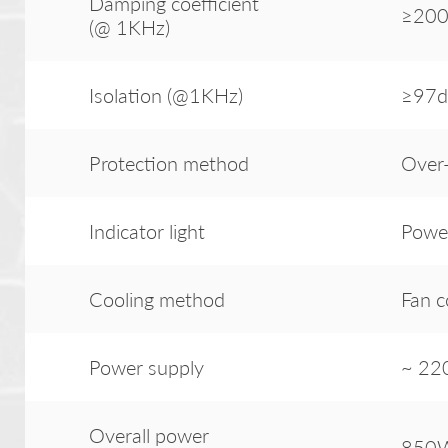
Damping coefficient
≥200
(@ 1KHz)
Isolation (@1KHz)
≥97
Protection method
Over-
Indicator light
Power
Cooling method
Fan c
Power supply
~ 22
Overall power
850