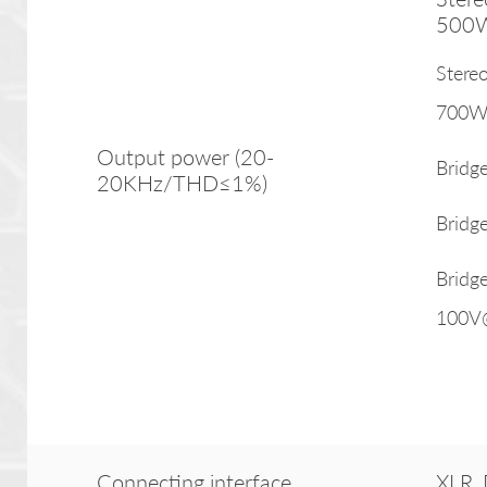
500
Stere
700W
Output power (20-
Brid
20KHz/THD≤1%)
Brid
Bridg
100V
Connecting interface
XLR,