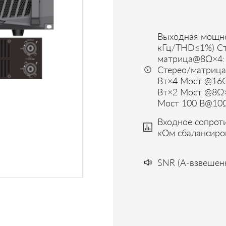
Выходная мощно
кГц/THD≤1%) Ст
матрица@8Ω×4: 
Стерео/матриц
Вт×4 Мост @16Ω
Вт×2 Мост @8Ω×
Мост 100 В@10Ω
Входное сопрот
кОм сбалансиро
SNR (A-взвешен