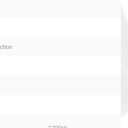
ection
2700W