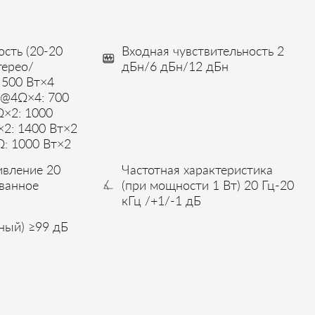
сть (20-20
Входная чувствительность 2
ерео/
дБн/6 дБн/12 дБн
500 Вт×4
а@4Ω×4: 700
×2: 1000
2: 1400 Вт×2
: 1000 Вт×2
ивление 20
Частотная характеристика
ванное
(при мощности 1 Вт) 20 Гц-20
кГц /+1/-1 дБ
ный) ≥99 дБ