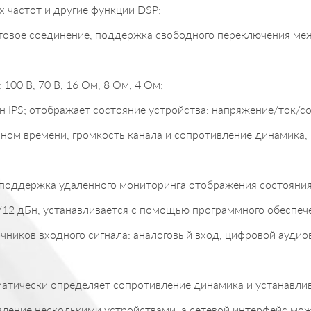
х частот и другие функции DSP;
товое соединение, поддержка свободного переключения м
00 В, 70 В, 16 Ом, 8 Ом, 4 Ом;
 IPS; отображает состояние устройства: напряжение/ток/со
ном времени, громкость канала и сопротивление динамика,
поддержка удаленного мониторинга отображения состояния 
н/12 дБн, устанавливается с помощью программного обеспеч
ников входного сигнала: аналоговый вход, цифровой аудиов
матически определяет сопротивление динамика и устанавли
вление несколькими устройствами, а сетевой интерфейс мо