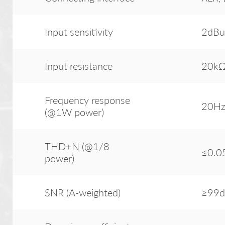
Input sensitivity
2dBu
Input resistance
20kΩ
Frequency response
20Hz
(@1W power)
THD+N (@1/8
≤0.
power)
SNR (A-weighted)
≥99