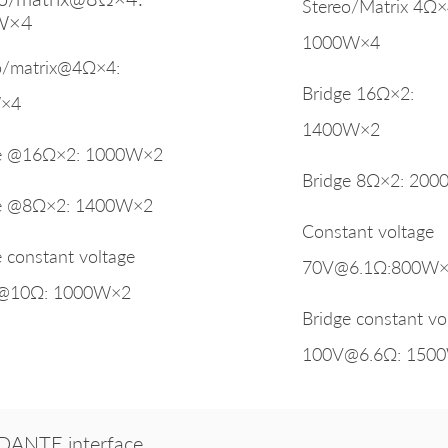
Stereo/Matrix 4Ω×
W×4
1000W×4
o/matrix@4Ω×4:
Bridge 16Ω×2:
×4
1400W×2
ge @16Ω×2: 1000W×2
Bridge 8Ω×2: 20
ge @8Ω×2: 1400W×2
Constant voltage
e constant voltage
70V@6.1Ω:800W
@10Ω: 1000W×2
Bridge constant vo
100V@6.6Ω: 150
 DANTE interface