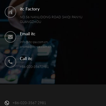
itc Factory
NO.56 NANLIDONG ROAD SHIQI PANYU
GUANGZHOU
Email itc
info@itc-pa.com.cn
promo@itc-pa.com.cn
Call itc
+86-020-35672981
+86-020-3567 2981