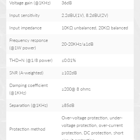
Voltage gain (@1KHz)
36dB
Input sensitivity
2.2dBU(1V), 8.2dBU(2V)
Input impedance
10KΩ unbalanced, 20KΩ balanced
Frequency response
20-20KHz/±1dB
(@1W power)
THD+N (@1/8 power)
≤0.01%
SNR (A-weighted)
≥102dB
Damping coefficient
≥200@ 8 ohms
(@1KHz)
Separation (@1KHz)
≥85dB
Over-voltage protection, under-
voltage protection, over-current
Protection method
protection, DC protection, short