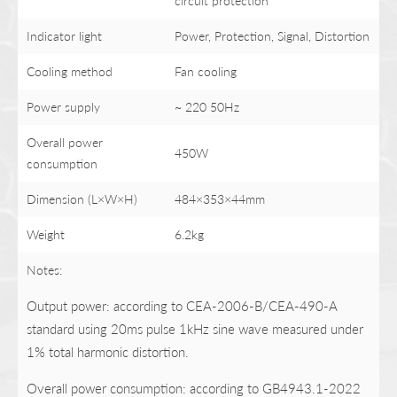
circuit protection
Indicator light
Power, Protection, Signal, Distortion
Cooling method
Fan cooling
Power supply
~ 220 50Hz
Overall power
450W
consumption
Dimension (L×W×H)
484×353×44mm
Weight
6.2kg
Notes:
Output power: according to CEA-2006-B/CEA-490-A
standard using 20ms pulse 1kHz sine wave measured under
1% total harmonic distortion.
Overall power consumption: according to GB4943.1-2022