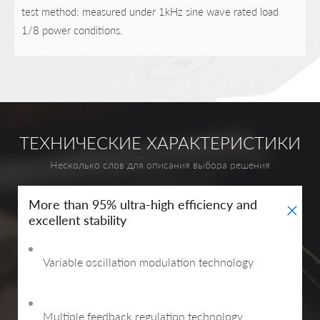
test method: measured under 1kHz sine wave rated load
1/8 power conditions.
ТЕХНИЧЕСКИЕ ХАРАКТЕРИСТИКИ
Несколько слов для описания выбора решения
+
More than 95% ultra-high efficiency and
excellent stability
Variable oscillation modulation technology
Multiple feedback regulation technology