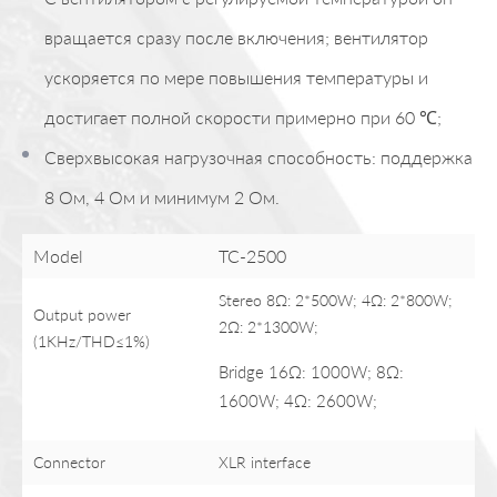
вращается сразу после включения; вентилятор
ускоряется по мере повышения температуры и
достигает полной скорости примерно при 60 ℃;
Сверхвысокая нагрузочная способность: поддержка
8 Ом, 4 Ом и минимум 2 Ом.
Model
TC-2500
Stereo 8Ω: 2*500W; 4Ω: 2*800W;
Output power
2Ω: 2*1300W;
(1KHz/THD≤1%)
Bridge 16Ω: 1000W; 8Ω:
1600W; 4Ω: 2600W;
Connector
XLR interface