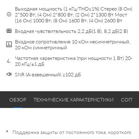
Выходная мощность (1 кГц/THD≤1%) Стерео (8 Ом)
2*500 Вт; (4 Ом) 2*800 Вт; (2 Ом) 2*1300 Вт Мост
(16 Ом) 1000 Вт; (8 Ом) 1600 Вт; (4 Ом) 2600 Вт
Входная чувствительность 2,2 дБ(1 В), 8,2 дБ(2 В)
Входное сопротивление 10 кОм несимметричный,
20 кОм симметричный
Частотная характеристика (при мощности 1 Вт) 20-
20 кГц/±1 дБ
SNR (A-взвешенный) ≥102 дБ
ОБЗОР
ТЕХНИЧЕСКИЕ ХАРАКТЕРИСТИКИ
СОПУТ
Поддержка защиты от постоянного тока, короткого