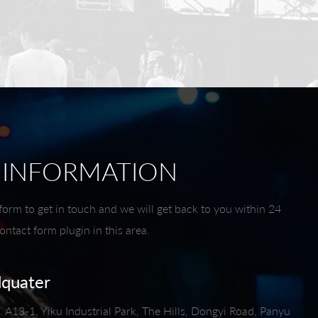
 INFORMATION
form to get in touch and we will get back to you within 24
ntact form plugin in this area.
dquater
 A13-1, Yiku Industrial Park, The Hills, Dongyi Road, Panyu