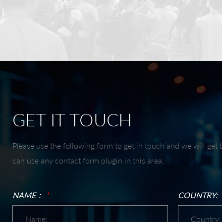
GET IT TOUCH
Please use the following form to get in touch and we will get
can use any contact form plugin in this area.
NAME：
*
COUNTRY: