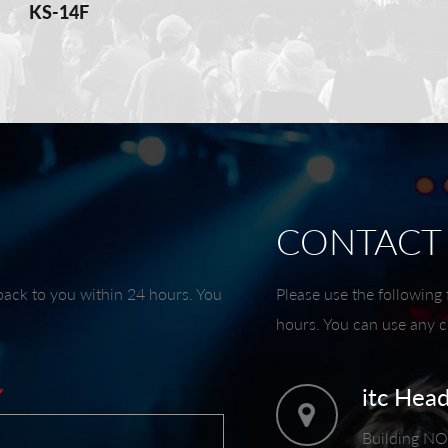
KS-14F
CONTACT
 back to you within 24 hours. You
Please use the following 
hours. You can use any co
itc Hea
*
Building NO.