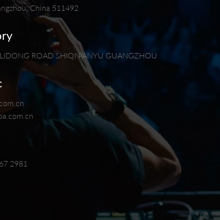
uangzhou, China 511492
ory
NLIDONG ROAD SHIQI PANYU GUANGZHOU
c
.com.cn
pa.com.cn
67 2981