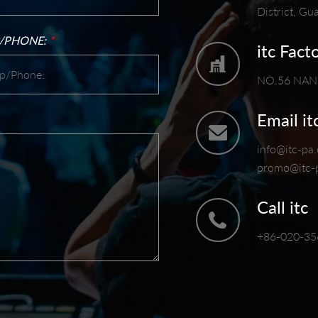
District, G
/PHONE:
*
itc Fact
NO.56 NA
Email it
info@itc-pa
promo@itc-
Call itc
+86-020-35