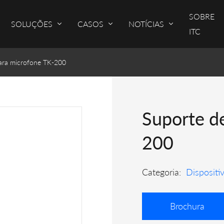
SOBRE
SOLUÇÕES
CASOS
NOTÍCIAS
ITC
ara microfone TK-200
Suporte d
200
Categoria:
Dispositiv
Brochura