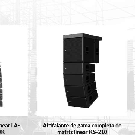
inear LA-
Altifalante de gama completa de
0K
matriz linear KS-210