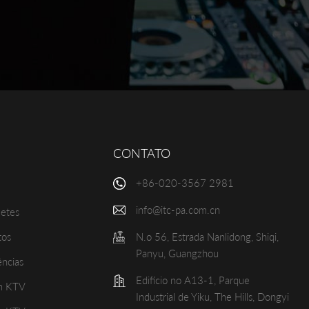
CONTATO
+86-020-3567 2981
info@itc-pa.com.cn
uetes
tos
N.o 56, Estrada Nanlidong, Shiqi,
Panyu, Guangzhou
ências
Edifício no A13-1, Parque
om KTV
Industrial de Yiku, The Hills, Dongyi