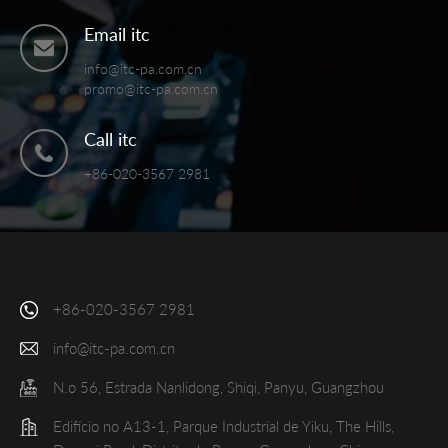
Email itc
info@itc-pa.com.cn
promo@itc-pa.com.cn
Call itc
+86-020-3567 2981
+86-020-3567 2981
info@itc-pa.com.cn
N.o 56, Estrada Nanlidong, Shiqi, Panyu, Guangzhou
Edifício no A13-1, Parque Industrial de Yiku, The Hills,