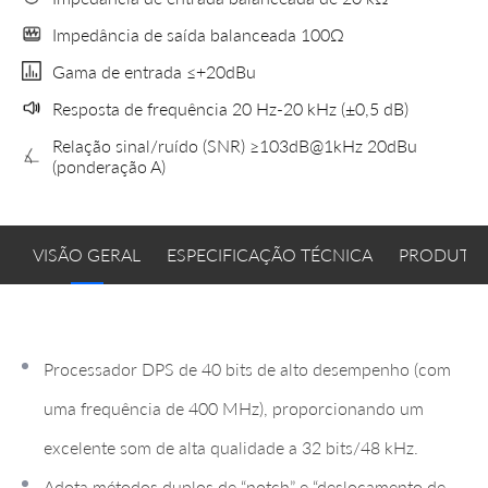
Impedância de saída balanceada 100Ω
Gama de entrada ≤+20dBu
Resposta de frequência 20 Hz-20 kHz (±0,5 dB)
Relação sinal/ruído (SNR) ≥103dB@1kHz 20dBu
(ponderação A)
VISÃO GERAL
ESPECIFICAÇÃO TÉCNICA
PRODUTOS
Processador DPS de 40 bits de alto desempenho (com
uma frequência de 400 MHz), proporcionando um
excelente som de alta qualidade a 32 bits/48 kHz.
Adota métodos duplos de “notch” e “deslocamento de