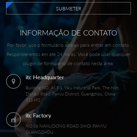
SUBMETER
INFORMAÇÃO DE CONTATO
Por favor, use o formulário abaixo para entrar em contato.
Responderemos em até 24 horas. Você pode usar qualquer
plugin de formulário de contato nesta área.
itc Headquarter
Building NO. A13-1, Yiku Industrial Park, The Hills,
Dongyi Road, Panyu District, Guangzhou, China
511492
itc Factory
NO.56 NANLIDONG ROAD SHIQI PANYU
GUANGZHOU