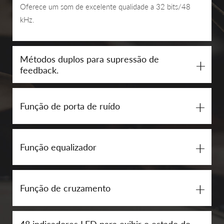
Oferece um som de excelente qualidade a 32 bits/48
kHz.
Métodos duplos para supressão de
+
feedback.
+
Função de porta de ruído
+
Função equalizador
+
Função de cruzamento
48 indicadores LED para exibir o estado do