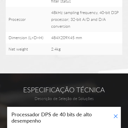
filter status
48kHz sampling frequency, 40-bit DSP
Processor
processor; 32-bit A/D and D/A
conversion
Dimension (L×D×H)
484X209X45 mm
Net weight
2.4kg
ESPECIFICAÇÃO TÉCNICA
Descrição de Seleção de Soluções
+
Processador DPS de 40 bits de alto
desempenho