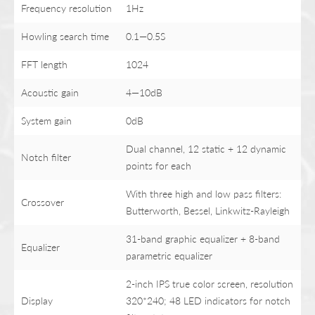
Frequency resolution
1Hz
Howling search time
0.1—0.5S
FFT length
1024
Acoustic gain
4—10dB
System gain
0dB
Dual channel, 12 static + 12 dynamic
Notch filter
points for each
With three high and low pass filters:
Crossover
Butterworth, Bessel, Linkwitz-Rayleigh
31-band graphic equalizer + 8-band
Equalizer
parametric equalizer
2-inch IPS true color screen, resolution
Display
320*240; 48 LED indicators for notch