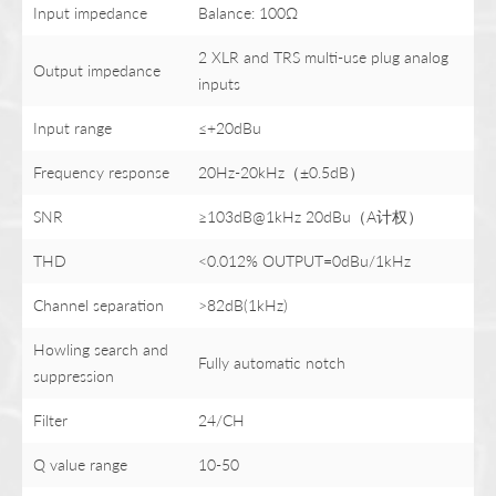
Input impedance
Balance: 100Ω
2 XLR and TRS multi-use plug analog
Output impedance
inputs
Input range
≤+20dBu
Frequency response
20Hz-20kHz（±0.5dB）
SNR
≥103dB@1kHz 20dBu（A计权）
THD
<0.012% OUTPUT=0dBu/1kHz
Channel separation
>82dB(1kHz)
Howling search and
Fully automatic notch
suppression
Filter
24/CH
Q value range
10-50