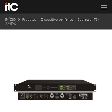
INÍCIO
Produtos
Dispositivo periférico
Supressor TS-
224DX