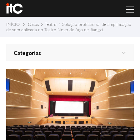
INÍCIO
Casos
Teatro
Solução profissional de amplificação
de som aplicada no Teatro Novo de Aço de Jiangxi.
Categorias