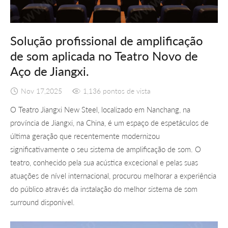
Solução profissional de amplificação
de som aplicada no Teatro Novo de
Aço de Jiangxi.
Nov 17,2025
1,136 pontos de vista
O Teatro Jiangxi New Steel, localizado em Nanchang, na
província de Jiangxi, na China, é um espaço de espetáculos de
última geração que recentemente modernizou
significativamente o seu sistema de amplificação de som. O
teatro, conhecido pela sua acústica excecional e pelas suas
atuações de nível internacional, procurou melhorar a experiência
do público através da instalação do melhor sistema de som
surround disponível.