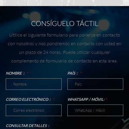
CONSÍGUELO TÁCTIL
Utilice el siguiente formulario para ponerse en contacto
con nosotros y nos pondremos en contacto con usted en
un plazo de 24 horas. Puede utilizar cualquier
complemento de formulario de contacto en esta área.
NOMBRE：
*
PAÍS：
*
CORREO ELECTRÓNICO：
*
WHATSAPP / MÓVIL:
*
CONSULTAR DETALLES：