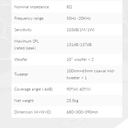
Nominal impedance
8Ω
Frequency range
55Hz -20KHz
Sensitivity
103dB(1M/1W)
Maximum SPL
131dB/137dB
(rated/peak)
Woofer
10″ woofer × 2
100mm+65mm coaxial mid-
Tweeter
tweeter × 1
Coverage angle (-6dB)
90°(H) 60°(V)
Net weight
25.5kg
Dimension (H×W×D)
680×300×390mm