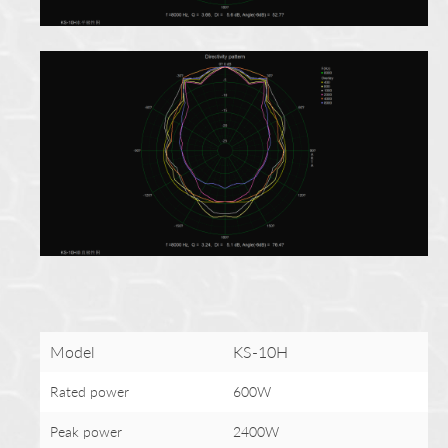
Model
KS-10H
Rated power
600W
Peak power
2400W