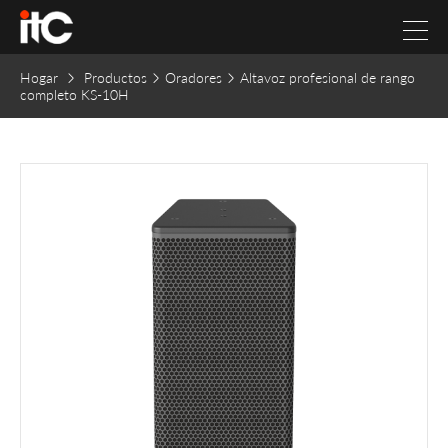
Hogar
Productos
Oradores
Altavoz profesional de rango
completo KS-10H