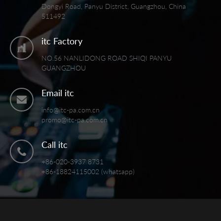
Dongyi Road, Panyu District, Guangzhou, China
511492
itc Factory
NO.56 NANLIDONG ROAD SHIQI PANYU
GUANGZHOU
Email itc
info@itc-pa.com.cn
promo@itc-pa.com.cn
Call itc
+86-020-3937 8731
+86-18824115002 (whatsapp)