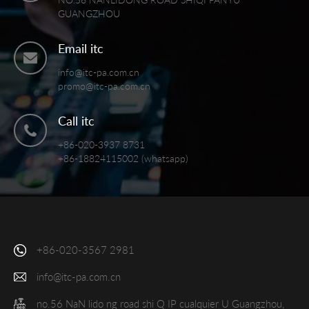
GUANGZHOU
Email itc
info@itc-pa.com.cn
promo@itc-pa.com.cn
Call itc
+86-020-3937 8731
+86-18824115002 (whatsapp)
+86-020-3567 2981
info@itc-pa.com.cn
no.56 NaN lido ng road shi Q IP cualquier U Guangzhou,