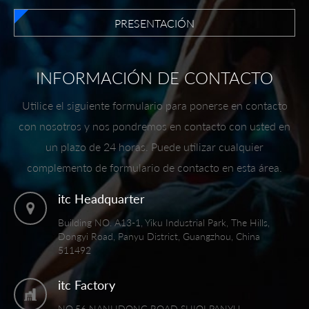
PRESENTACIÓN
INFORMACIÓN DE CONTACTO
Utilice el siguiente formulario para ponerse en contacto
con nosotros y nos pondremos en contacto con usted en
un plazo de 24 horas. Puede utilizar cualquier
complemento de formulario de contacto en esta área.
itc Headquarter
Building NO. A13-1, Yiku Industrial Park, The Hills,
Dongyi Road, Panyu District, Guangzhou, China
511492
itc Factory
NO.56 NANLIDONG ROAD SHIQI PANYU