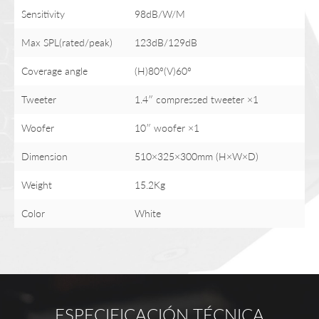
Sensitivity
98dB/W/M
Max SPL(rated/peak)
123dB/129dB
Coverage angle
(H)80°(V)60°
Tweeter
1.4″ compressed tweeter ×1
Woofer
10″ woofer ×1
Dimension
510×325×300mm (H×W×D)
Weight
15.2Kg
Color
White
ESPECIFICACIÓN TÉCNICA