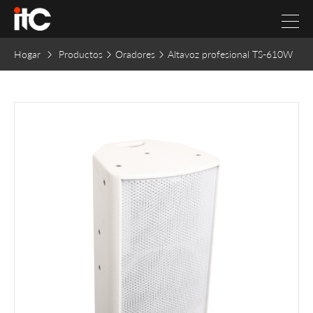
Hogar
Productos
Oradores
Altavoz profesional TS-610W