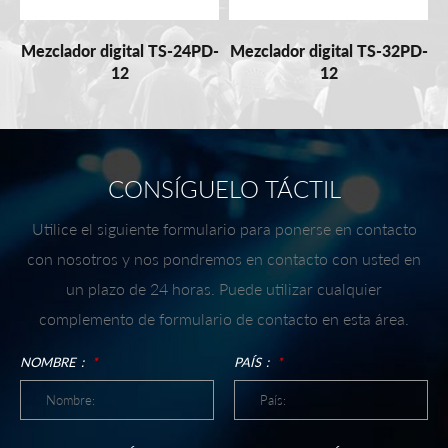
Mezclador digital TS-24PD-
Mezclador digital TS-32PD-
12
12
CONSÍGUELO TÁCTIL
Utilice el siguiente formulario para ponerse en contacto
con nosotros y nos pondremos en contacto con usted en
un plazo de 24 horas. Puede utilizar cualquier
complemento de formulario de contacto en esta área.
NOMBRE：
*
PAÍS：
*