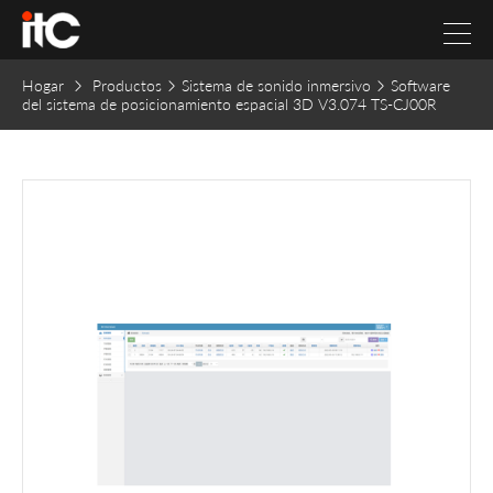
Hogar
Productos
Sistema de sonido inmersivo
Software
del sistema de posicionamiento espacial 3D V3.074 TS-CJ00R