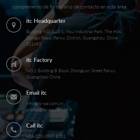
complemento de formulario de contacto en esta área.
itc Headquarter
Building NO. A13-1, Yiku Industrial Park, The Hills,
Dongyi Road, Panyu District, Guangzhou, China
511492
itc Factory
NO.1 Building B Block Zhongcun Street Panyu
Guangzhou China
Email itc
info@itc-pa.com.cn
promo@itc-pa.com.cn
Call itc
+86-020-3937 8731