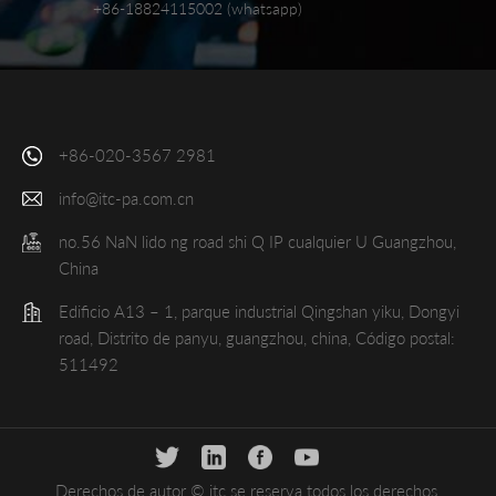
+86-18824115002 (whatsapp)
+86-020-3567 2981
info@itc-pa.com.cn
no.56 NaN lido ng road shi Q IP cualquier U Guangzhou,
China
Edificio A13 – 1, parque industrial Qingshan yiku, Dongyi
road, Distrito de panyu, guangzhou, china, Código postal:
511492
Derechos de autor © itc se reserva todos los derechos.