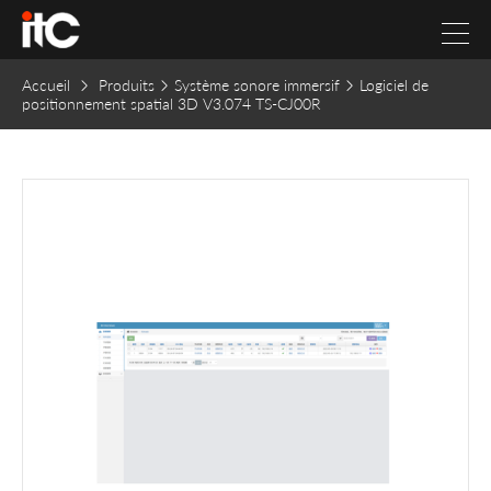
Accueil
Produits
Système sonore immersif
Logiciel de
positionnement spatial 3D V3.074 TS-CJ00R