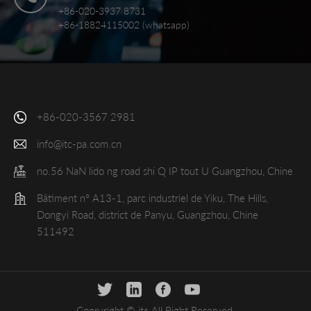
+86-020-3937 8731
+86-18824115002 (whatsapp)
+86-020-3567 2981
info@itc-pa.com.cn
no.56 NaN lido ng road shi Q IP tout U Guangzhou, Chine
Bâtiment n° A13-1, parc industriel de Yiku, The Hills,
Dongyi Road, district de Panyu, Guangzhou, Chine
511492
Copryright © itc All Right Reserved.