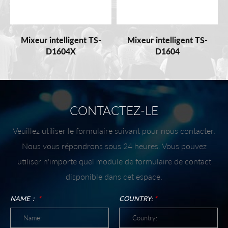
Mixeur intelligent TS-
Mixeur intelligent TS-
D1604X
D1604
CONTACTEZ-LE
Veuillez utiliser le formulaire suivant pour nous contacter.
Nous vous répondrons sous 24 heures. Vous pouvez
utiliser n'importe quel module de formulaire de contact
disponible dans cet espace.
NAME：
*
COUNTRY:
*