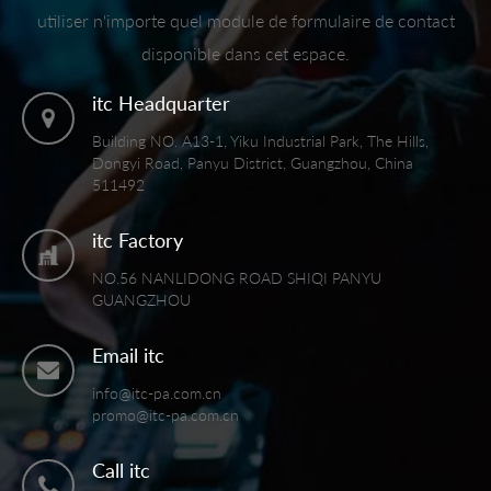
utiliser n'importe quel module de formulaire de contact
disponible dans cet espace.
itc Headquarter
Building NO. A13-1, Yiku Industrial Park, The Hills,
Dongyi Road, Panyu District, Guangzhou, China
511492
itc Factory
NO.56 NANLIDONG ROAD SHIQI PANYU
GUANGZHOU
Email itc
info@itc-pa.com.cn
promo@itc-pa.com.cn
Call itc