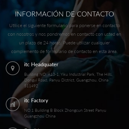
INFORMACIÓN DE CONTACTO
Utilice el siguiente formulario para ponerse en contacto
con nosotros y nos pondremos en contacto con usted en
un plazo de 24 horas. Puede utilizar cualquier
complemento de formulario de contacto en esta área.
itc Headquater
Building NO. A13-1, Yiku Industrial Park, The Hills,
Dongyi Road, Panyu District, Guangzhou, China
511492
itc Factory
NO.1 Building B Block Zhongcun Street Panyu
Guangzhou China