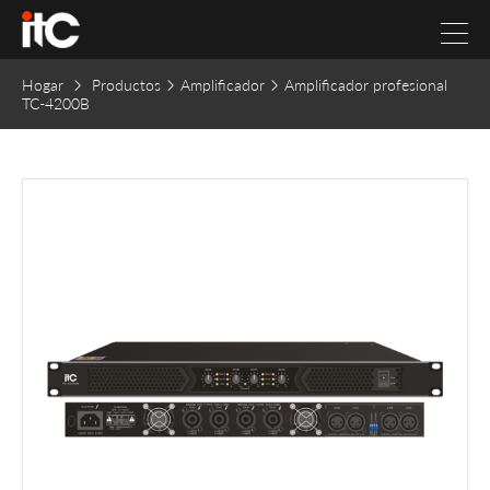
Hogar
Productos
Amplificador
Amplificador profesional
TC-4200B