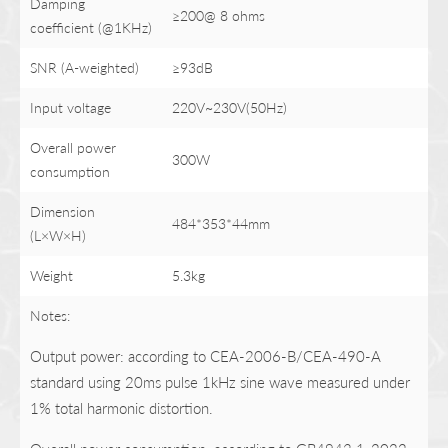
Damping
≥200@ 8 ohms
coefficient (@1KHz)
SNR (A-weighted)
≥93dB
Input voltage
220V~230V(50Hz)
Overall power
300W
consumption
Dimension
484*353*44mm
(L×W×H)
Weight
5.3kg
Notes:
Output power: according to CEA-2006-B/CEA-490-A
standard using 20ms pulse 1kHz sine wave measured under
1% total harmonic distortion.