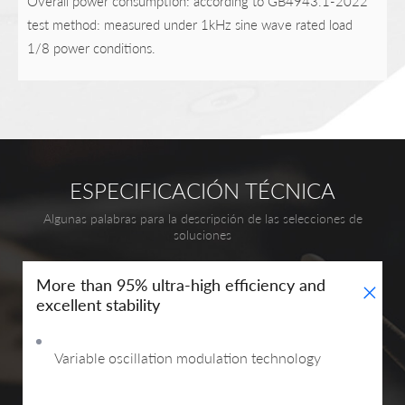
Overall power consumption: according to GB4943.1-2022
test method: measured under 1kHz sine wave rated load
1/8 power conditions.
ESPECIFICACIÓN TÉCNICA
Algunas palabras para la descripción de las selecciones de
soluciones
+
More than 95% ultra-high efficiency and
excellent stability
Variable oscillation modulation technology