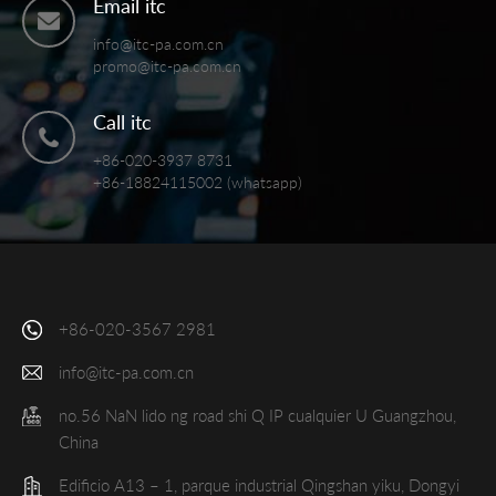
Email itc
info@itc-pa.com.cn
promo@itc-pa.com.cn
Call itc
+86-020-3937 8731
+86-18824115002 (whatsapp)
+86-020-3567 2981
info@itc-pa.com.cn
no.56 NaN lido ng road shi Q IP cualquier U Guangzhou,
China
Edificio A13 – 1, parque industrial Qingshan yiku, Dongyi