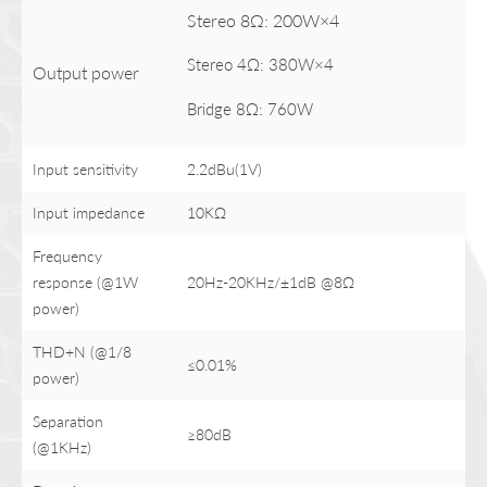
Stereo 8Ω: 200W×4
Stereo 4Ω: 380W×4
Output power
Bridge 8Ω: 760W
Input sensitivity
2.2dBu(1V)
Input impedance
10KΩ
Frequency
response (@1W
20Hz-20KHz/±1dB @8Ω
power)
THD+N (@1/8
≤0.01%
power)
Separation
≥80dB
(@1KHz)