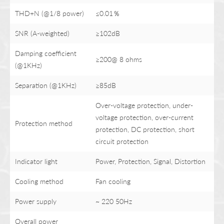
THD+N (@1/8 power)
≤0.01％
SNR (A-weighted)
≥102dB
Damping coefficient
≥200@ 8 ohms
(@1KHz)
Separation (@1KHz)
≥85dB
Over-voltage protection, under-
voltage protection, over-current
Protection method
protection, DC protection, short
circuit protection
Indicator light
Power, Protection, Signal, Distortion
Cooling method
Fan cooling
Power supply
~ 220 50Hz
Overall power