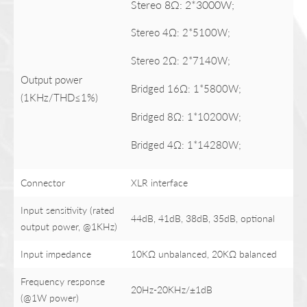
Stereo 8Ω: 2*3000W;
Stereo 4Ω: 2*5100W;
Stereo 2Ω: 2*7140W;
Output power
Bridged 16Ω: 1*5800W;
(1KHz/THD≤1%)
Bridged 8Ω: 1*10200W;
Bridged 4Ω: 1*14280W;
Connector
XLR interface
Input sensitivity (rated
44dB, 41dB, 38dB, 35dB, optional
output power, @1KHz)
Input impedance
10KΩ unbalanced, 20KΩ balanced
Frequency response
20Hz-20KHz/±1dB
(@1W power)