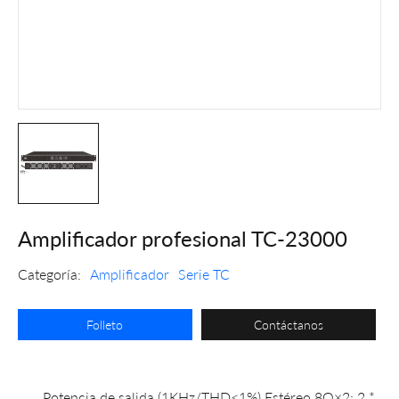
Amplificador profesional TC-23000
Categoría:
Amplificador
Serie TC
Folleto
Contáctanos
Potencia de salida (1KHz/THD≤1%) Estéreo 8Ω×2: 2 *