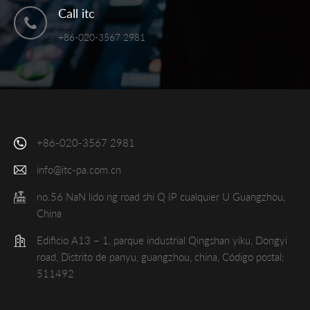
Call itc
+86-020-3567 2981
+86-020-3567 2981
info@itc-pa.com.cn
no.56 NaN lido ng road shi Q IP cualquier U Guangzhou,
China
Edificio A13 – 1, parque industrial Qingshan yiku, Dongyi
road, Distrito de panyu, guangzhou, china, Código postal:
511492