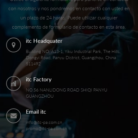
con nosotros y nos pondremos en contacto con usted en
un plazo de 24 horas. Puede utilizar cualquier
complemento de formulario de contacto en esta área.
itc Headquater
Building NO. A13-1, Yiku Industrial Park, The Hills,
Dongyi Road, Panyu District, Guangzhou, China
511492
itc Factory
NO.56 NANLIDONG ROAD SHIQI PANYU
GUANGZHOU
Email itc
info@itc-pa.com.cn
promo@itc-pa.com.cn