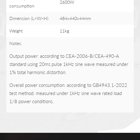
2600W
consumption
Dimension (L×W×H)
484x440x44mm
Weight
11kg
Notes:
Output power: according to CEA-2006-B/CEA-490-A
standard using 20ms pulse 1kHz sine wave measured under
1% total harmonic distortion.
Overall power consumption: according to GB4943.1-2022
test method: measured under 1kHz sine wave rated load
1/8 power conditions.