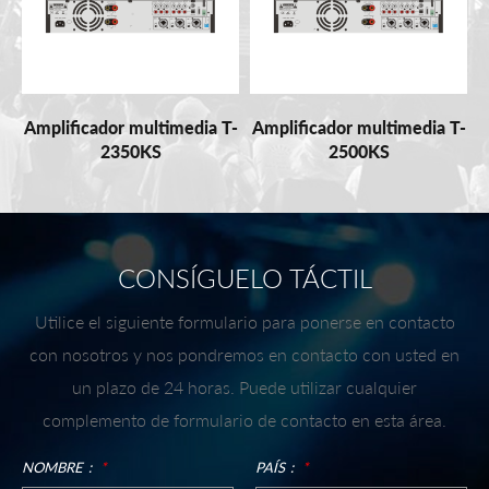
Amplificador multimedia T-
Amplificador multimedia T-
2350KS
2500KS
CONSÍGUELO TÁCTIL
Utilice el siguiente formulario para ponerse en contacto
con nosotros y nos pondremos en contacto con usted en
un plazo de 24 horas. Puede utilizar cualquier
complemento de formulario de contacto en esta área.
NOMBRE：
*
PAÍS：
*