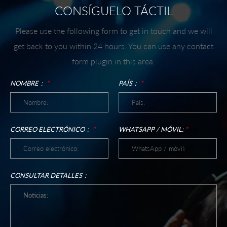
CONSÍGUELO TÁCTIL
Please use the following form to get in touch and we will
get back to you within 24 hours. You can use any contact
form plugin in this area.
NOMBRE：
*
PAÍS：
*
CORREO ELECTRÓNICO：
*
WHATSAPP / MÓVIL:
*
CONSULTAR DETALLES：