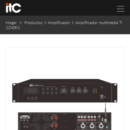
Hogar
Productos
Amplificador
Amplificador multimedia T-
2240KS