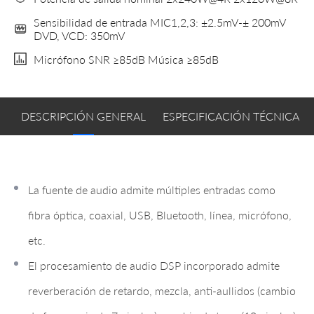
Sensibilidad de entrada MIC1,2,3: ±2.5mV-± 200mV
DVD, VCD: 350mV
Micrófono SNR ≥85dB Música ≥85dB
DESCRIPCIÓN GENERAL
ESPECIFICACIÓN TÉCNICA
La fuente de audio admite múltiples entradas como
fibra óptica, coaxial, USB, Bluetooth, línea, micrófono,
etc.
El procesamiento de audio DSP incorporado admite
reverberación de retardo, mezcla, anti-aullidos (cambio