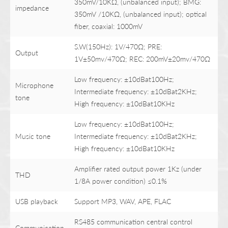
350mV/10KΩ, (unbalanced input); BMG:
impedance
350mV /10KΩ, (unbalanced input); optical
fiber, coaxial: 1000mV
S.W(150Hz): 1V/470Ω; PRE:
Output
1V±50mv/470Ω; REC: 200mV±20mv/470Ω
Low frequency: ±10dBat100Hz;
Microphone
Intermediate frequency: ±10dBat2KHz;
tone
High frequency: ±10dBat10KHz
Low frequency: ±10dBat100Hz;
Music tone
Intermediate frequency: ±10dBat2KHz;
High frequency: ±10dBat10KHz
Amplifier rated output power 1Kz (under
THD
1/8A power condition) ≤0.1%
USB playback
Support MP3, WAV, APE, FLAC
RS485 communication central control
Communication