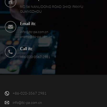
NO.56 NANLIDONG ROAD SHIQI PANYU
GUANGZHOU
Email itc
info@itc-pa.com.cn
promo@itc-pa.com.cn
Call itc
+86-020-3567 2981
+86-020-3567 2981
info@itc-pa.com.cn