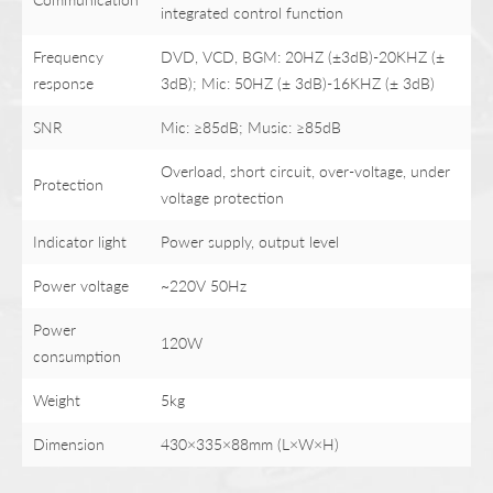
integrated control function
Frequency
DVD, VCD, BGM: 20HZ (±3dB)-20KHZ (±
response
3dB); Mic: 50HZ (± 3dB)-16KHZ (± 3dB)
SNR
Mic: ≥85dB; Music: ≥85dB
Overload, short circuit, over-voltage, under
Protection
voltage protection
Indicator light
Power supply, output level
Power voltage
~220V 50Hz
Power
120W
consumption
Weight
5kg
Dimension
430×335×88mm (L×W×H)