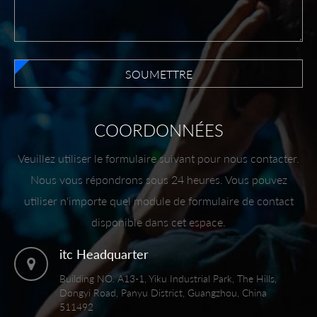
SOUMETTRE
COORDONNÉES
Veuillez utiliser le formulaire suivant pour nous contacter.
Nous vous répondrons sous 24 heures. Vous pouvez
utiliser n'importe quel module de formulaire de contact
disponible dans cet espace.
itc Headquarter
Building NO. A13-1, Yiku Industrial Park, The Hills,
Dongyi Road, Panyu District, Guangzhou, China
511492