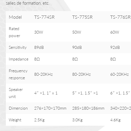
salles de formation, etc.
Model
TS-774SR
TS-775SR
TS-776SR
Rated
30W
50W
60W
power
Sensitivity
89dB
90dB
92dB
Impedance
8Ω
8Ω
8Ω
Frequency
80-20KHz
80-20KHz
60-20KHz
response
Speaker
4″ ×1, 1″ x 1
5″ ×1, 1.5″ ×1
6″ ×1, 1.5″
unit
Dimension
276×170×170mm
285×180×186mm
340×220×
Weight
2.5Kg
3.0Kg
4.6Kg