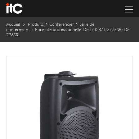
Accueil
Produits
Conférencier
Série de
conférences
Enceinte professionnelle TS-774SR/TS-775SR/TS-
776SR