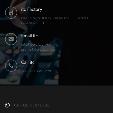
itc Factory
NO.56 NANLIDONG ROAD SHIQI PANYU
GUANGZHOU
Email itc
info@itc-pa.com.cn
promo@itc-pa.com.cn
Call itc
+86-020-3567 2981
+86-020-3567 2981