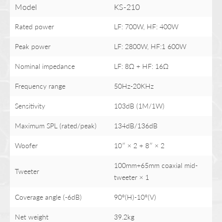
Model
KS-210
Rated power
LF: 700W, HF: 400W
Peak power
LF: 2800W, HF:1 600W
Nominal impedance
LF: 8Ω + HF: 16Ω
Frequency range
50Hz-20KHz
Sensitivity
103dB (1M/1W)
Maximum SPL (rated/peak)
134dB/136dB
Woofer
10″ × 2 + 8″ × 2
100mm+65mm coaxial mid-
Tweeter
tweeter × 1
Coverage angle (-6dB)
90°(H)-10°(V)
Net weight
39.2kg