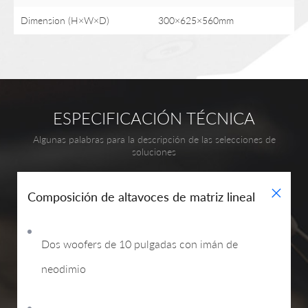
Dimension (H×W×D)
300×625×560mm
ESPECIFICACIÓN TÉCNICA
Algunas palabras para la descripción de las selecciones de
soluciones
+
Composición de altavoces de matriz lineal
Dos woofers de 10 pulgadas con imán de
neodimio