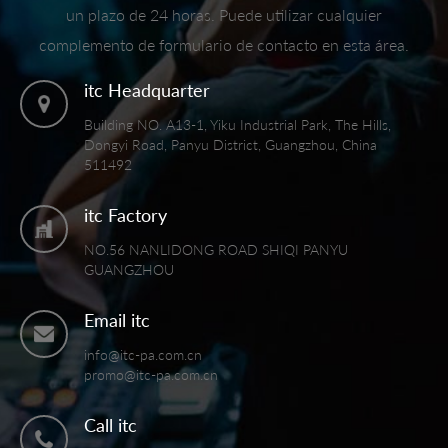
un plazo de 24 horas. Puede utilizar cualquier
complemento de formulario de contacto en esta área.
itc Headquarter
Building NO. A13-1, Yiku Industrial Park, The Hills,
Dongyi Road, Panyu District, Guangzhou, China
511492
itc Factory
NO.56 NANLIDONG ROAD SHIQI PANYU
GUANGZHOU
Email itc
info@itc-pa.com.cn
promo@itc-pa.com.cn
Call itc