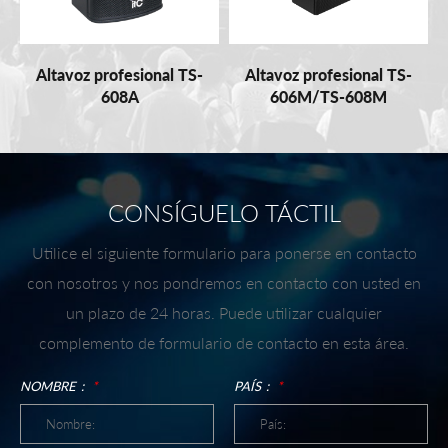
Altavoz profesional TS-
Altavoz profesional TS-
608A
606M/TS-608M
CONSÍGUELO TÁCTIL
Utilice el siguiente formulario para ponerse en contacto
con nosotros y nos pondremos en contacto con usted en
un plazo de 24 horas. Puede utilizar cualquier
complemento de formulario de contacto en esta área.
NOMBRE：
*
PAÍS：
*