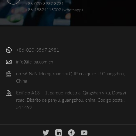
+86-020-3937 8731
+86-18824115002 (whatsapp)
+86-020-3567 2981
info@itc-pa.com.cn
no.56 NaN lido ng road shi Q IP cualquier U Guangzhou,
China
Edificio A13 – 1, parque industrial Qingshan yiku, Dongyi
road, Distrito de panyu, guangzhou, china, Código postal:
511492