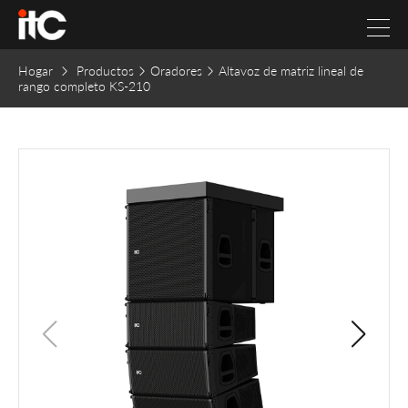
Hogar
Productos
Oradores
Altavoz de matriz lineal de
rango completo KS-210