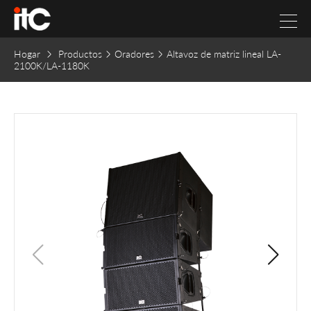
Hogar
Productos
Oradores
Altavoz de matriz lineal LA-
2100K/LA-1180K