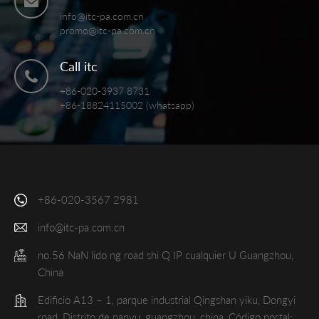
info@itc-pa.com.cn
promo@itc-pa.com.cn
Call itc
+86-020-3937 8731
+86-18824115002 (whatsapp)
+86-020-3567 2981
info@itc-pa.com.cn
no.56 NaN lido ng road shi Q IP cualquier U Guangzhou,
China
Edificio A13 – 1, parque industrial Qingshan yiku, Dongyi
road, Distrito de panyu, guangzhou, china, Código postal: