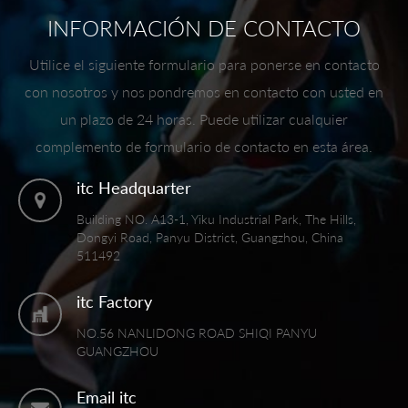
INFORMACIÓN DE CONTACTO
Utilice el siguiente formulario para ponerse en contacto
con nosotros y nos pondremos en contacto con usted en
un plazo de 24 horas. Puede utilizar cualquier
complemento de formulario de contacto en esta área.
itc Headquarter
Building NO. A13-1, Yiku Industrial Park, The Hills,
Dongyi Road, Panyu District, Guangzhou, China
511492
itc Factory
NO.56 NANLIDONG ROAD SHIQI PANYU
GUANGZHOU
Email itc