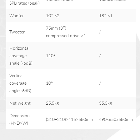
SPL(rated/peak)
Woofer
10″ ×2
18″ ×1
75mm (3″)
Tweeter
/
compressed driver×1
Horizontal
coverage
110°
/
angle (-6dB)
Vertical
coverage
10°
/
angle(-6dB)
Net weight
25.5kg
35.5kg
Dimension
(310+210)×415×580mm
490x650x580mm
(H×D×W)