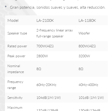
Gran potencia, sonidos suaves y suaves, alta reducción.
Model
LA-2100K
LA-1180K
2-frequency linear array
Speaker type
Woofer
full-range speaker
Rated power
700W(AES)
800W(AES)
Peak power
2800W
3200W
Nominal
8Ω
8Ω
impedance
Frequency
60Hz-20KHz
40Hz-400Hz
range
Sensitivity
104dB(1M/1W)
101dB (1M/1W)
Maximum
132dB/138dB
130dB/136dB