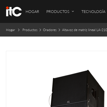
HOGAR
PRODUCTOS
TECNOLOGÍA
Hogar
Productos
Oradores
Altavoz de matriz lineal LA