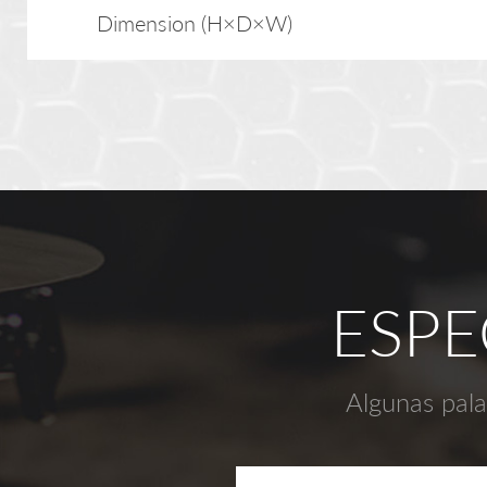
Dimension (H×D×W)
ESPE
Algunas pala