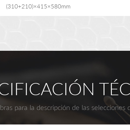
(310+210)×415×580mm
CIFICACIÓN TÉ
bras para la descripción de las selecciones 