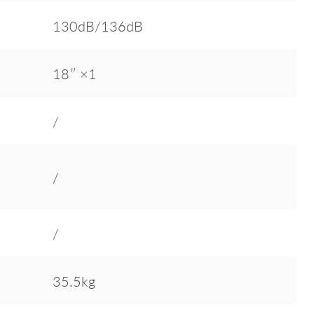
130dB/136dB
18″ ×1
/
/
/
35.5kg