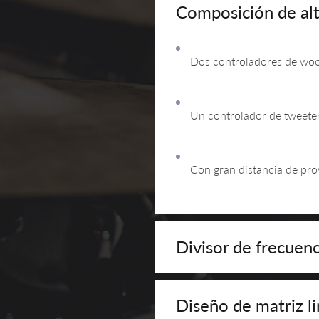
Composición de alt
Dos controladores de woo
Un controlador de tweet
Con gran distancia de proy
Divisor de frecuenc
Diseño de matriz li