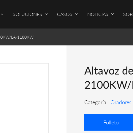
SOLUCIONES
CASOS
NOTICIAS
SOB
-2100KW/LA-1180KW
Altavoz de
2100KW/
Categoría:
Oradores
Folleto