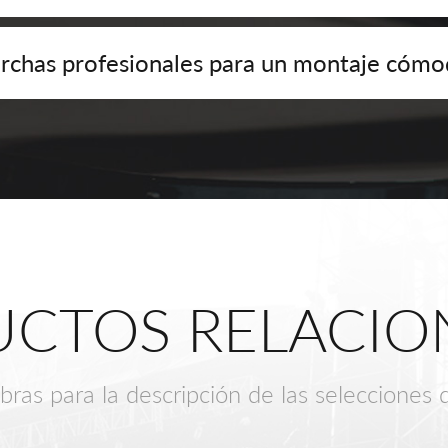
rchas profesionales para un montaje cóm
CTOS RELACI
bras para la descripción de las selecciones 