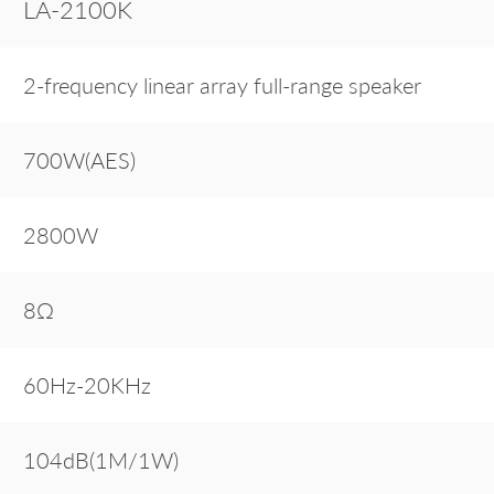
LA-2100K
2-frequency linear array full-range speaker
700W(AES)
2800W
8Ω
60Hz-20KHz
104dB(1M/1W)