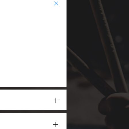
+
+
+