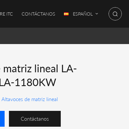
RE ITC
CONTÁCTANOS
ESPAÑOL
 matriz lineal LA-
LA-1180KW
Altavoces de matriz lineal
Contáctanos