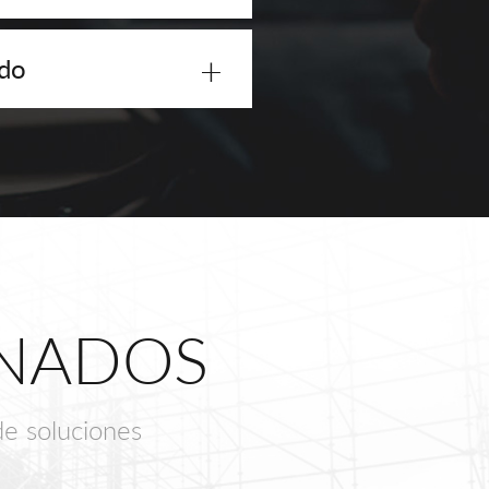
+
odo
ONADOS
de soluciones