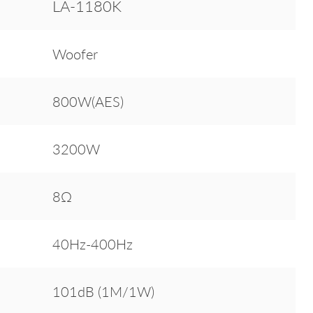
LA-1180K
Woofer
800W(AES)
3200W
8Ω
40Hz-400Hz
101dB (1M/1W)