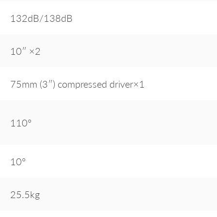
132dB/138dB
10″ ×2
75mm (3″) compressed driver×1
110°
10°
25.5kg