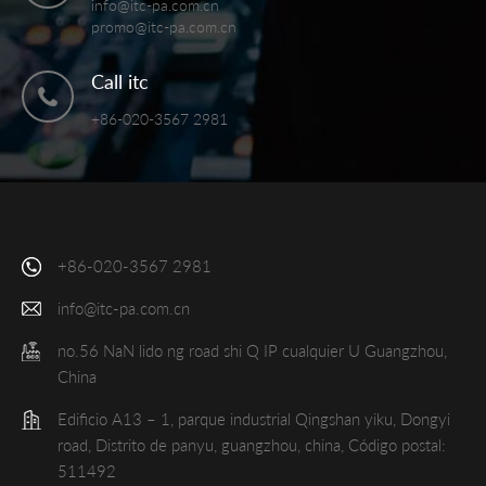
info@itc-pa.com.cn
promo@itc-pa.com.cn
Call itc
+86-020-3567 2981
+86-020-3567 2981
info@itc-pa.com.cn
no.56 NaN lido ng road shi Q IP cualquier U Guangzhou,
China
Edificio A13 – 1, parque industrial Qingshan yiku, Dongyi
road, Distrito de panyu, guangzhou, china, Código postal:
511492