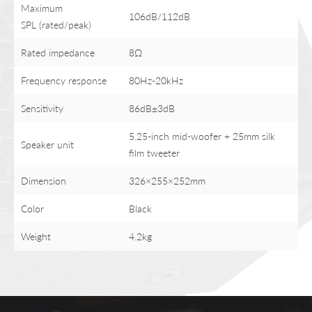
Maximum
106dB/112dB
SPL (rated/peak)
Rated impedance
8Ω
Frequency response
80Hz-20kHz
Sensitivity
86dB±3dB
5.25-inch mid-woofer + 25mm silk
Speaker unit
film tweeter
Dimension
326×255×252mm
Color
Black
Weight
4.2kg