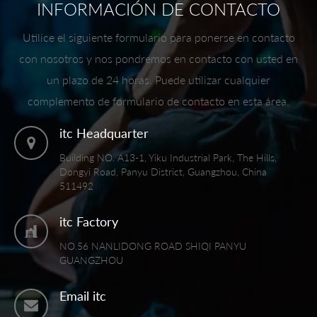
INFORMACIÓN DE CONTACTO
Utilice el siguiente formulario para ponerse en contacto
con nosotros y nos pondremos en contacto con usted en
un plazo de 24 horas. Puede utilizar cualquier
complemento de formulario de contacto en esta área.
itc Headquarter
Building NO. A13-1, Yiku Industrial Park, The Hills,
Dongyi Road, Panyu District, Guangzhou, China
511492
itc Factory
NO.56 NANLIDONG ROAD SHIQI PANYU
GUANGZHOU
Email itc