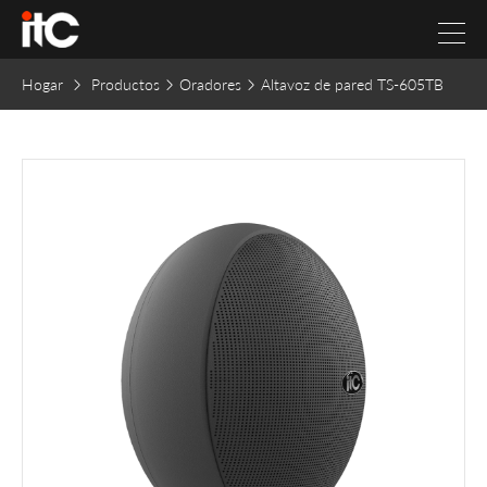
Hogar
Productos
Oradores
Altavoz de pared TS-605TB