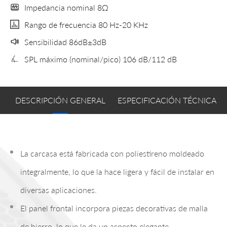
Impedancia nominal 8Ω
Rango de frecuencia 80 Hz-20 KHz
Sensibilidad 86dB±3dB
SPL máximo (nominal/pico) 106 dB/112 dB
DESCRIPCIÓN GENERAL
ESPECIFICACIÓN TÉCNICA
La carcasa está fabricada con poliestireno moldeado
integralmente, lo que la hace ligera y fácil de instalar en
diversas aplicaciones.
El panel frontal incorpora piezas decorativas de malla
de hierro, lo que le da un aspecto elegante.