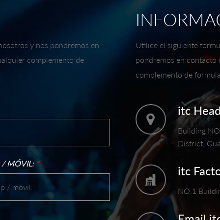
INFORMA
n nosotros y nos pondremos en
Utilice el siguiente for
cualquier complemento de
pondremos en contacto co
complemento de formular
itc Hea
Building NO.
District, G
/ MÓVIL:
*
itc Fact
NO.1 Buildi
Email it