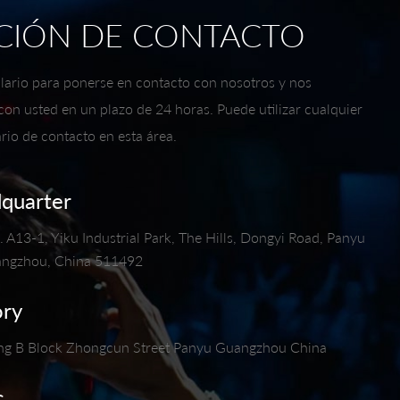
CIÓN DE CONTACTO
mulario para ponerse en contacto con nosotros y nos
n usted en un plazo de 24 horas. Puede utilizar cualquier
io de contacto en esta área.
dquarter
 A13-1, Yiku Industrial Park, The Hills, Dongyi Road, Panyu
uangzhou, China 511492
ory
ng B Block Zhongcun Street Panyu Guangzhou China
c