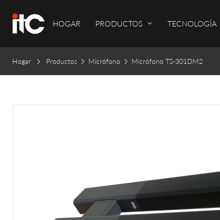
HOGAR
PRODUCTOS
TECNOLOGÍA
Hogar
Productos
Micrófono
Micrófono TS-301DM2