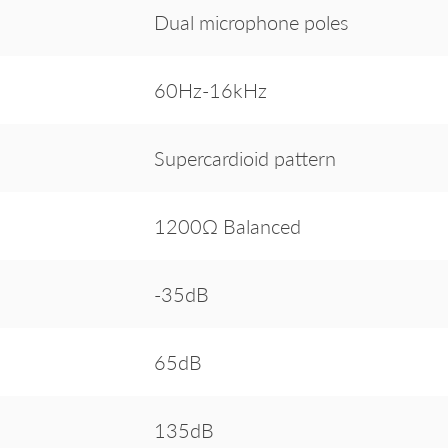
Dual microphone poles
60Hz-16kHz
Supercardioid pattern
1200Ω Balanced
-35dB
65dB
135dB