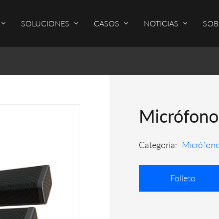
SOLUCIONES
CASOS
NOTICIAS
SOB
Micrófon
Categoría:
Micrófon
Folleto