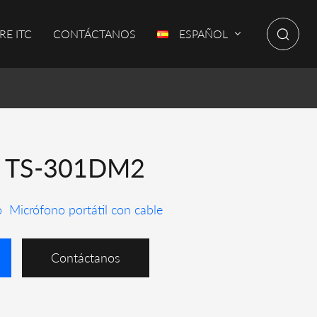
RE ITC
CONTÁCTANOS
ESPAÑOL
o TS-301DM2
o
Micrófono portátil con cable
Contáctanos