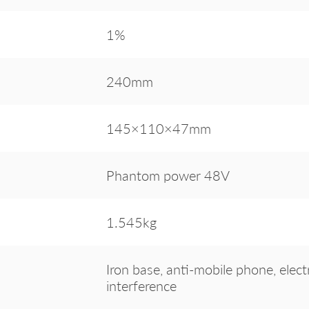
1%
240mm
145×110×47mm
Phantom power 48V
1.545kg
Iron base, anti-mobile phone, elec
interference