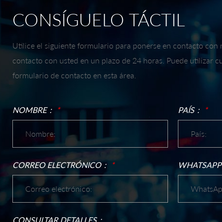
CONSÍGUELO TÁCTIL
Utilice el siguiente formulario para ponerse en contacto co
contacto con usted en un plazo de 24 horas. Puede utilizar 
formulario de contacto en esta área.
NOMBRE：
*
PAÍS：
*
CORREO ELECTRÓNICO：
*
WHATSAPP 
CONSULTAR DETALLES：