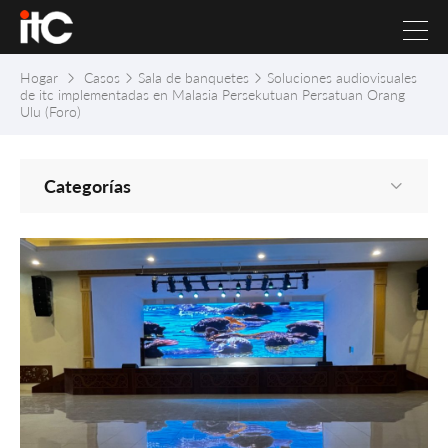
Hogar
Casos
Sala de banquetes
Soluciones audiovisuales
de itc implementadas en Malasia Persekutuan Persatuan Orang
Ulu (Foro)
Categorías