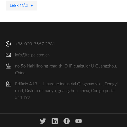
LEER MÁS
+
+86-020-3567 2981
info@itc-pa.com.cn
no.56 NaN lido ng road shi Q IP cualquier U Guangzhou,
China
Edificio A13 – 1, parque industrial Qingshan yiku, Dongyi
road, Distrito de panyu, guangzhou, china, Código postal:
511492