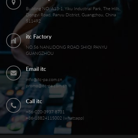
Building NO. A13-1, Yiku Industrial Park, The Hills,
Dongyi Road, Panyu District, Guangzhou, China
511492
itc Factory
NO.56 NANLIDONG ROAD SHIQI PANYU
GUANGZHOU
Email itc
info@itc-pa.com.cn
promo@itc-pa.com.cn
Call itc
+86-020-3937 8731
+86-18824115002 (whatsapp)