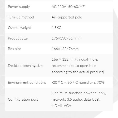
Power supply
AC 220V 50-60/HZ
Turn-up method
Air-supported pole
Overall weight
1.5KG
Product size
175×130×81mmm
Box size
166×122×76mm
166 × 122mm (through hole,
Desktop opening size
recommended to open hole
according to the actual product)
Environment conditions
-20 ° C ~ 50 ° C humidity ≤ 70%
One multi-function power supply,
Configuration port
network, 3.5 audio, data USB,
HDMI, VGA