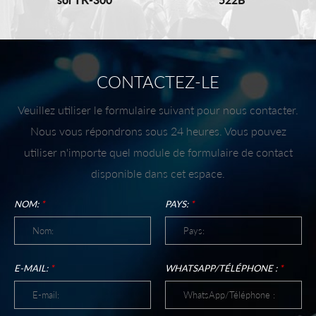
CONTACTEZ-LE
Veuillez utiliser le formulaire suivant pour nous contacter.
Nous vous répondrons sous 24 heures. Vous pouvez
utiliser n'importe quel module de formulaire de contact
disponible dans cet espace.
NOM:
*
PAYS:
*
E-MAIL:
*
WHATSAPP/TÉLÉPHONE :
*