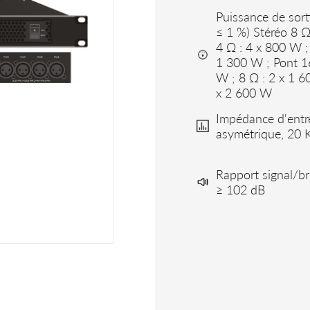
Puissance de sor
≤ 1 %) Stéréo 8 Ω
4 Ω : 4 x 800 W ;
1 300 W ; Pont 1
W ; 8 Ω : 2 x 1 6
x 2 600 W
Impédance d'ent
asymétrique, 20 
Rapport signal/br
≥ 102 dB