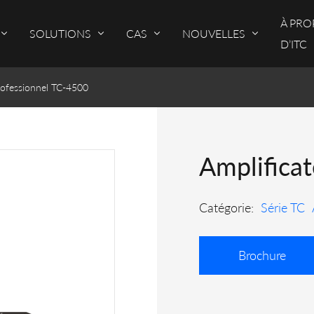
À PRO
SOLUTIONS
CAS
NOUVELLES
D’ITC
rofessionnel TC-4500
Amplifica
Catégorie:
Série TC
Brochure