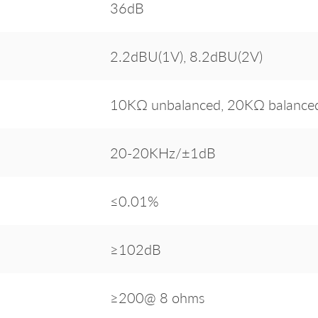
36dB
2.2dBU(1V), 8.2dBU(2V)
10KΩ unbalanced, 20KΩ balance
20-20KHz/±1dB
≤0.01%
≥102dB
≥200@ 8 ohms