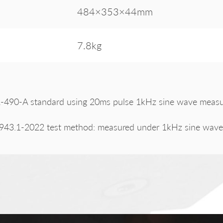
484×353×44mm
7.8kg
490-A standard using 20ms pulse 1kHz sine wave measure
943.1-2022 test method: measured under 1kHz sine wave 