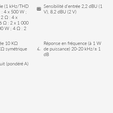
tie (1 kHz/THD
Sensibilité d'entrée 2,2 dBU (1
 : 4 x 500 W ;
V), 8,2 dBU (2 V)
 2 Ω : 4 x
6 Ω : 2 x 1 000
00 W ; 4 Ω : 2
rée 10 KΩ
Réponse en fréquence (à 1 W
KΩ symétrique
de puissance) 20-20 kHz/± 1
dB
uit (pondéré A)