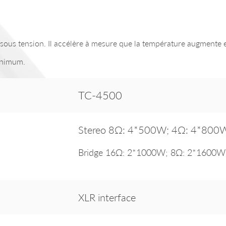
e sous tension. Il accélère à mesure que la température augmente e
inimum.
TC-4500
Stereo 8Ω: 4*500W; 4Ω: 4*800
Bridge 16Ω: 2*1000W; 8Ω: 2*1600W
XLR interface