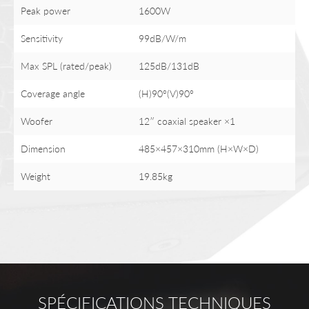
Peak power
1600W
Sensitivity
99dB/W/m
Max SPL (rated/peak)
125dB/131dB
Coverage angle
(H)90°(V)90°
Woofer
12″ coaxial speaker ×1
Dimension
485×457×310mm (H×W×D)
Weight
19.85kg
SPÉCIFICATIONS TECHNIQUES