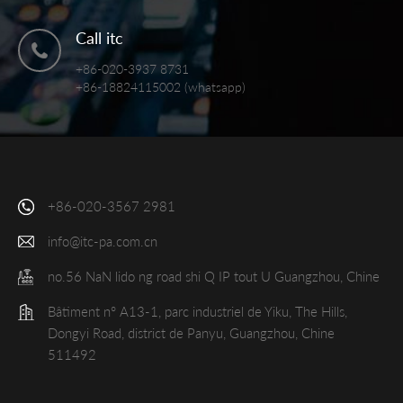
Call itc
+86-020-3937 8731
+86-18824115002 (whatsapp)
+86-020-3567 2981
info@itc-pa.com.cn
no.56 NaN lido ng road shi Q IP tout U Guangzhou, Chine
Bâtiment n° A13-1, parc industriel de Yiku, The Hills,
Dongyi Road, district de Panyu, Guangzhou, Chine
511492