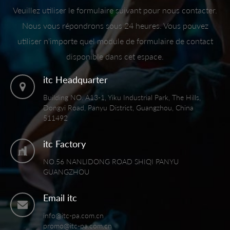
Veuillez utiliser le formulaire suivant pour nous contacter.
Nous vous répondrons sous 24 heures. Vous pouvez
utiliser n'importe quel module de formulaire de contact
disponible dans cet espace.
itc Headquarter
Building NO. A13-1, Yiku Industrial Park, The Hills,
Dongyi Road, Panyu District, Guangzhou, China
511492
itc Factory
NO.56 NANLIDONG ROAD SHIQI PANYU
GUANGZHOU
Email itc
info@itc-pa.com.cn
promo@itc-pa.com.cn