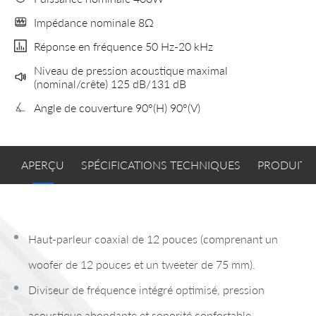
Impédance nominale 8Ω
Réponse en fréquence 50 Hz-20 kHz
Niveau de pression acoustique maximal
(nominal/crête) 125 dB/131 dB
Angle de couverture 90°(H) 90°(V)
APERÇU
SPÉCIFICATIONS TECHNIQUES
PRODUITS
Haut-parleur coaxial de 12 pouces (comprenant un
woofer de 12 pouces et un tweeter de 75 mm).
Diviseur de fréquence intégré optimisé, pression
acoustique abondante et sonorité confortable.