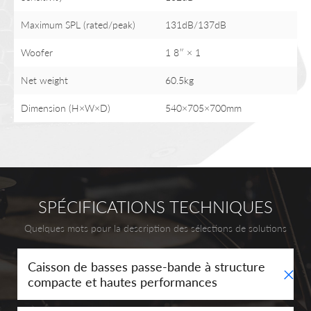
Maximum SPL (rated/peak)
131dB/137dB
Woofer
1 8″ × 1
Net weight
60.5kg
Dimension (H×W×D)
540×705×700mm
SPÉCIFICATIONS TECHNIQUES
Quelques mots pour la description des sélections de solutions
+
Caisson de basses passe-bande à structure
compacte et hautes performances