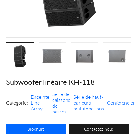
Subwoofer linéaire KH-118
Série de
Enceinte
Série de haut-
caissons
Catégorie:
Line
parleurs
Conférencier
de
Array
multifonctions
basses
Brochure
Contactez-nous