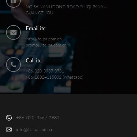
NO.56 NANLIDONG ROAD SHIQI PANYU
GUANGZHOU
Email itc
info@itc-pa.com.cn
promo@itc-pa.com.cn
Call itc
+86-020-3937 8731
+86-18824115002 (whatsapp)
+86-020-3567 2981
info@itc-pa.com.cn