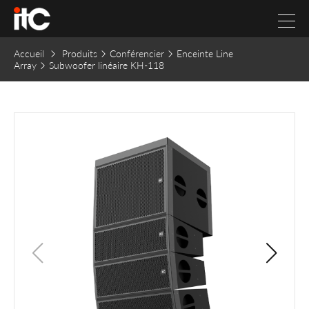
Accueil
Produits
Conférencier
Enceinte Line
Array
Subwoofer linéaire KH-118