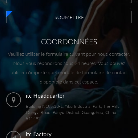
SOUMETTRE
COORDONNÉES
Veuillez utiliser le formulaire suivant pour nous contacter.
Nous vous répondrons sous 24 heures. Vous pouvez
utiliser n'importe quel module de formulaire de contact
disponible dans cet espace.
itc Headquarter
Building NO. A13-1, Yiku Industrial Park, The Hills,
Dongyi Road, Panyu District, Guangzhou, China
511492
itc Factory