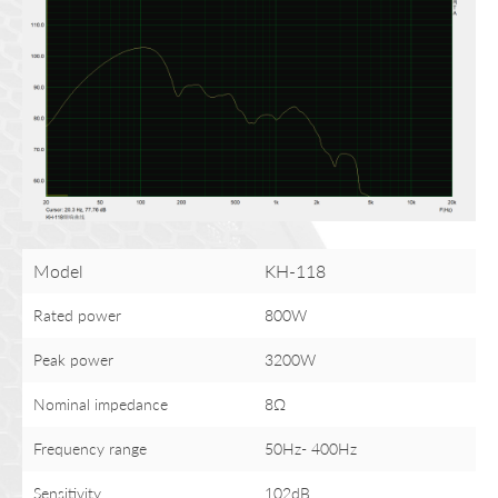
Model
KH-118
Rated power
800W
Peak power
3200W
Nominal impedance
8Ω
Frequency range
50Hz- 400Hz
Sensitivity
102dB