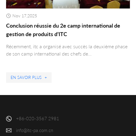
Nov 17,2025
Conclusion réussie du 2e camp international de
gestion de produits d’ITC
Récemment, itc a organisé avec succès la deuxième phase
de son camp international des chefs de…
EN SAVOIR PLUS
+
+86-020-3567 2981
info@itc-pa.com.cn